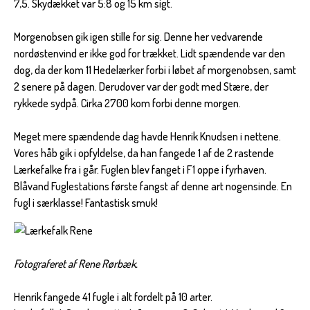
7,5. Skydækket var 5:8 og 15 km sigt.
Morgenobsen gik igen stille for sig. Denne her vedvarende
nordøstenvind er ikke god for trækket. Lidt spændende var den
dog, da der kom 11 Hedelærker forbi i løbet af morgenobsen, samt
2 senere på dagen. Derudover var der godt med Stære, der
rykkede sydpå. Cirka 2700 kom forbi denne morgen.
Meget mere spændende dag havde Henrik Knudsen i nettene.
Vores håb gik i opfyldelse, da han fangede 1 af de 2 rastende
Lærkefalke fra i går. Fuglen blev fanget i F1 oppe i fyrhaven.
Blåvand Fuglestations første fangst af denne art nogensinde. En
fugl i særklasse! Fantastisk smuk!
Fotograferet af Rene Rørbæk.
Henrik fangede 41 fugle i alt fordelt på 10 arter.