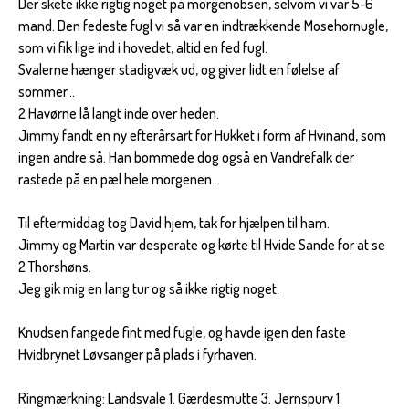
Der skete ikke rigtig noget på morgenobsen, selvom vi var 5-6
mand. Den fedeste fugl vi så var en indtrækkende Mosehornugle,
som vi fik lige ind i hovedet, altid en fed fugl.
Svalerne hænger stadigvæk ud, og giver lidt en følelse af
sommer...
2 Havørne lå langt inde over heden.
Jimmy fandt en ny efterårsart for Hukket i form af Hvinand, som
ingen andre så. Han bommede dog også en Vandrefalk der
rastede på en pæl hele morgenen...
Til eftermiddag tog David hjem, tak for hjælpen til ham.
Jimmy og Martin var desperate og kørte til Hvide Sande for at se
2 Thorshøns.
Jeg gik mig en lang tur og så ikke rigtig noget.
Knudsen fangede fint med fugle, og havde igen den faste
Hvidbrynet Løvsanger på plads i fyrhaven.
Ringmærkning: Landsvale 1. Gærdesmutte 3. Jernspurv 1.