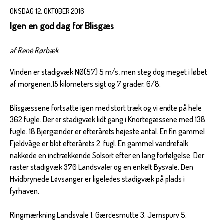
ONSDAG 12. OKTOBER 2016
Igen en god dag for Blisgæs
af René Rørbæk
Vinden er stadigvæk NØ(57) 5 m/s, men steg dog meget i løbet
af morgenen.15 kilometers sigt og 7 grader. 6/8.
Blisgæssene fortsatte igen med stort træk og vi endte på hele
362 fugle. Der er stadigvæk lidt gang i Knortegæssene med 138
fugle. 18 Bjergænder er efterårets højeste antal. En fin gammel
Fjeldvåge er blot efterårets 2. fugl. En gammel vandrefalk
nakkede en indtrækkende Solsort efter en lang forfølgelse. Der
raster stadigvæk 370 Landsvaler og en enkelt Bysvale. Den
Hvidbrynede Løvsanger er ligeledes stadigvæk på plads i
fyrhaven.
Ringmærkning:Landsvale 1. Gærdesmutte 3. Jernspurv 5.