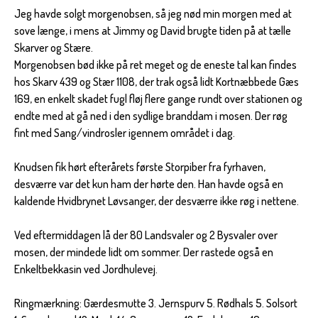
Jeg havde solgt morgenobsen, så jeg nød min morgen med at
sove længe, i mens at Jimmy og David brugte tiden på at tælle
Skarver og Stære.
Morgenobsen bød ikke på ret meget og de eneste tal kan findes
hos Skarv 439 og Stær 1108, der trak også lidt Kortnæbbede Gæs
169, en enkelt skadet fugl fløj flere gange rundt over stationen og
endte med at gå ned i den sydlige branddam i mosen. Der røg
fint med Sang/vindrosler igennem området i dag.
Knudsen fik hørt efterårets første Storpiber fra fyrhaven,
desværre var det kun ham der hørte den. Han havde også en
kaldende Hvidbrynet Løvsanger, der desværre ikke røg i nettene.
Ved eftermiddagen lå der 80 Landsvaler og 2 Bysvaler over
mosen, der mindede lidt om sommer. Der rastede også en
Enkeltbekkasin ved Jordhulevej.
Ringmærkning: Gærdesmutte 3. Jernspurv 5. Rødhals 5. Solsort