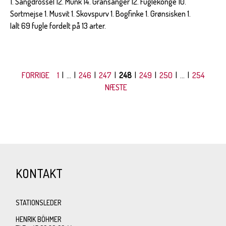
1. Sangdrossel 12. Munk 14. Gransanger 12. Fuglekonge 10.
Sortmejse 1. Musvit 1. Skovspurv 1. Bogfinke 1. Grønsisken 1.
Ialt 69 fugle fordelt på 13 arter.
FORRIGE
1
| ... |
246
|
247
|
248
|
249
|
250
| ... |
254
NÆSTE
KONTAKT
STATIONSLEDER
HENRIK BÖHMER