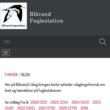
FORSIDE
BLOG
Her på Blåvand's blog bringes korte nyheder i dagbogsformat om
livet og hændelser på fuglestationen.
Se indlæg fra år:
2026 (133)
2025 (234)
2024 (243)
2023
(249)
2022 (265)
2021 (276)
2020 (279)
2019