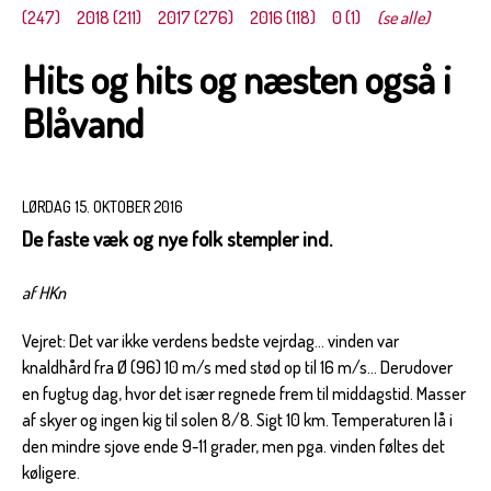
(247)
2018 (211)
2017 (276)
2016 (118)
0 (1)
(se alle)
Hits og hits og næsten også i
Blåvand
LØRDAG 15. OKTOBER 2016
De faste væk og nye folk stempler ind.
af HKn
Vejret: Det var ikke verdens bedste vejrdag... vinden var
knaldhård fra Ø (96) 10 m/s med stød op til 16 m/s... Derudover
en fugtug dag, hvor det især regnede frem til middagstid. Masser
af skyer og ingen kig til solen 8/8. Sigt 10 km. Temperaturen lå i
den mindre sjove ende 9-11 grader, men pga. vinden føltes det
køligere.