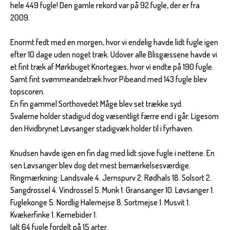
hele 449 fugle! Den gamle rekord var på 92 fugle, der er fra
2009.
Enormt fedt med en morgen, hvor vi endelig havde lidt fugle igen
efter 10 dage uden noget træk. Udover alle Blisgæssene havde vi
et fint træk af Mørkbuget Knortegæs, hvor vi endte på 190 fugle.
Samt fint svømmeandetræk hvor Pibeand med 143 fugle blev
topscoren.
En fin gammel Sorthovedet Måge blev set trække syd.
Svalerne holder stadigud dog væsentligt færre end i går. Ligesom
den Hvidbrynet Løvsanger stadigvæk holder til i fyrhaven.
Knudsen havde igen en fin dag med lidt sjove fugle i nettene. En
sen Løvsanger blev dog det mest bemærkelsesværdige.
Ringmærkning: Landsvale 4. Jernspurv 2. Rødhals 18. Solsort 2.
Sangdrossel 4. Vindrossel 5. Munk 1. Gransanger 10. Løvsanger 1.
Fuglekonge 5. Nordlig Halemejse 8. Sortmejse 1. Musvit 1.
Kvækerfinke 1. Kernebider 1.
Ialt 64 fugle fordelt på 15 arter.