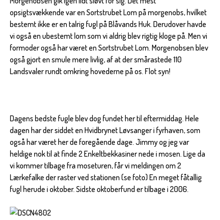
Morgenobsen gik igen lidt sløvt for sig. Det mest
opsigtsvækkende var en Sortstrubet Lom på morgenobs, hvilket
bestemt ikke er en talrig fugl på Blåvands Huk. Derudover havde
vi også en ubestemt lom som vi aldrig blev rigtig kloge på. Men vi
formoder også har været en Sortstrubet Lom. Morgenobsen blev
også gjort en smule mere livlig, af at der smårastede 110
Landsvaler rundt omkring hovederne på os. Flot syn!
Dagens bedste fugle blev dog fundet her til eftermiddag. Hele
dagen har der siddet en Hvidbrynet Løvsanger i fyrhaven, som
også har været her de foregående dage. Jimmy og jeg var
heldige nok til at finde 2 Enkeltbekkasiner nede i mosen. Lige da
vi kommer tilbage fra moseturen, får vi meldingen om 2
Lærkefalke der raster ved stationen (se foto) En meget fåtallig
fugl herude i oktober. Sidste oktoberfund er tilbage i 2006.