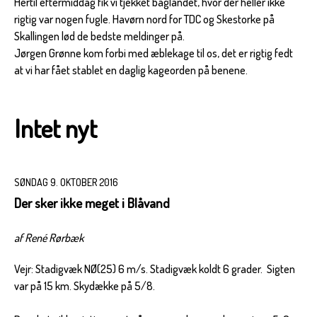
Hertil eftermiddag fik vi tjekket baglandet, hvor der heller ikke
rigtig var nogen fugle. Havørn nord for TDC og Skestorke på
Skallingen lød de bedste meldinger på.
Jørgen Grønne kom forbi med æblekage til os, det er rigtig fedt
at vi har fået stablet en daglig kageorden på benene.
Intet nyt
SØNDAG 9. OKTOBER 2016
Der sker ikke meget i Blåvand
af René Rørbæk
Vejr: Stadigvæk NØ(25) 6 m/s. Stadigvæk koldt 6 grader. Sigten
var på 15 km. Skydække på 5/8.