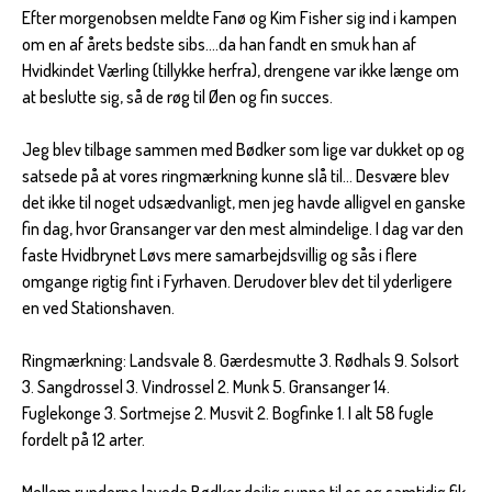
Efter morgenobsen meldte Fanø og Kim Fisher sig ind i kampen
om en af årets bedste sibs....da han fandt en smuk han af
Hvidkindet Værling (tillykke herfra), drengene var ikke længe om
at beslutte sig, så de røg til Øen og fin succes.
Jeg blev tilbage sammen med Bødker som lige var dukket op og
satsede på at vores ringmærkning kunne slå til... Desvære blev
det ikke til noget udsædvanligt, men jeg havde alligvel en ganske
fin dag, hvor Gransanger var den mest almindelige. I dag var den
faste Hvidbrynet Løvs mere samarbejdsvillig og sås i flere
omgange rigtig fint i Fyrhaven. Derudover blev det til yderligere
en ved Stationshaven.
Ringmærkning: Landsvale 8. Gærdesmutte 3. Rødhals 9. Solsort
3. Sangdrossel 3. Vindrossel 2. Munk 5. Gransanger 14.
Fuglekonge 3. Sortmejse 2. Musvit 2. Bogfinke 1. I alt 58 fugle
fordelt på 12 arter.
Mellem runderne lavede Bødker dejlig suppe til os og samtidig fik