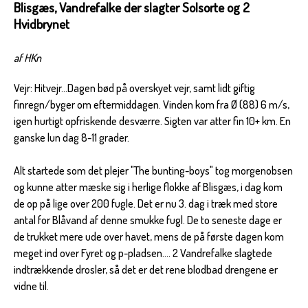
Blisgæs, Vandrefalke der slagter Solsorte og 2
Hvidbrynet
af HKn
Vejr: Hitvejr...Dagen bød på overskyet vejr, samt lidt giftig
finregn/byger om eftermiddagen. Vinden kom fra Ø (88) 6 m/s,
igen hurtigt opfriskende desværre. Sigten var atter fin 10+ km. En
ganske lun dag 8-11 grader.
Alt startede som det plejer "The bunting-boys" tog morgenobsen
og kunne atter mæske sig i herlige flokke af Blisgæs, i dag kom
de op på lige over 200 fugle. Det er nu 3. dag i træk med store
antal for Blåvand af denne smukke fugl. De to seneste dage er
de trukket mere ude over havet, mens de på første dagen kom
meget ind over Fyret og p-pladsen.... 2 Vandrefalke slagtede
indtrækkende drosler, så det er det rene blodbad drengene er
vidne til.