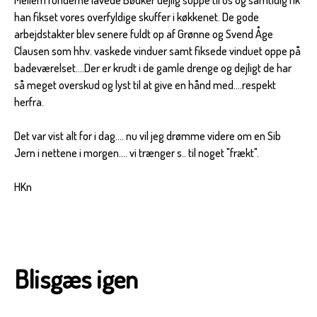
han fikset vores overfyldige skuffer i køkkenet. De gode
arbejdstakter blev senere fuldt op af Grønne og Svend Åge
Clausen som hhv. vaskede vinduer samt fiksede vinduet oppe på
badeværelset....Der er krudt i de gamle drenge og dejligt de har
så meget overskud og lyst til at give en hånd med....respekt
herfra.
Det var vist alt for i dag.... nu vil jeg drømme videre om en Sib
Jern i nettene i morgen.... vi trænger s.. til noget "frækt".
HKn
Blisgæs igen