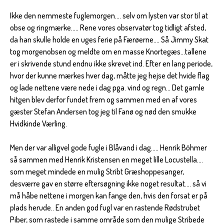
Ikke den nemmeste fuglemorgen.... selv om lysten var stor til at
obse og ringmærke..... Rene vores observatør tog tidligt afsted,
da han skulle holde en uges ferie på Færøerne.... Så Jimmy Skat
tog morgenobsen og meldte om en masse Knortegæs...tallene
er i skrivende stund endnu ikke skrevet ind. Efter en lang periode,
hvor der kunne mærkes hver dag, måtte jeg hejse det hvide flag
og lade nettene være nede i dag pga. vind og regn... Det gamle
hitgen blev derfor fundet frem og sammen med en af vores
gæster Stefan Andersen tog jeg til Fanø og nød den smukke
Hvidkinde Værling.
Men der var alligvel gode fugle i Blåvand i dag..... Henrik Böhmer
så sammen med Henrik Kristensen en meget lille Locustella....
som meget mindede en mulig Stribt Græshoppesanger,
desværre gav en større eftersøgning ikke noget resultat.... så vi
må håbe nettene i morgen kan fange den, hvis den forsat er på
plads herude.. En anden god fugl var en rastende Rødstrubet
Piber, som rastede i samme område som den mulige Stribede