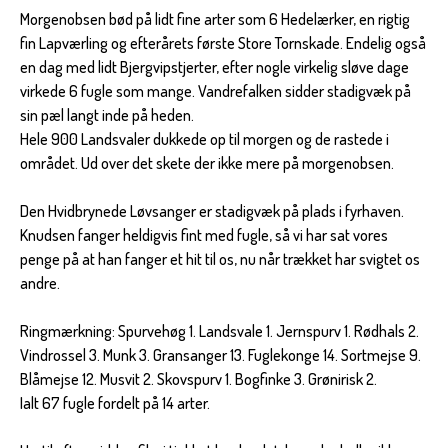
Morgenobsen bød på lidt fine arter som 6 Hedelærker, en rigtig
fin Lapværling og efterårets første Store Tornskade. Endelig også
en dag med lidt Bjergvipstjerter, efter nogle virkelig sløve dage
virkede 6 fugle som mange. Vandrefalken sidder stadigvæk på
sin pæl langt inde på heden.
Hele 900 Landsvaler dukkede op til morgen og de rastede i
området. Ud over det skete der ikke mere på morgenobsen.
Den Hvidbrynede Løvsanger er stadigvæk på plads i fyrhaven.
Knudsen fanger heldigvis fint med fugle, så vi har sat vores
penge på at han fanger et hit til os, nu når trækket har svigtet os
andre.
Ringmærkning: Spurvehøg 1. Landsvale 1. Jernspurv 1. Rødhals 2.
Vindrossel 3. Munk 3. Gransanger 13. Fuglekonge 14. Sortmejse 9.
Blåmejse 12. Musvit 2. Skovspurv 1. Bogfinke 3. Grønirisk 2.
Ialt 67 fugle fordelt på 14 arter.