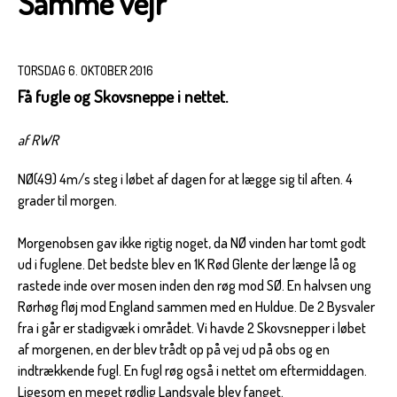
Samme vejr
TORSDAG 6. OKTOBER 2016
Få fugle og Skovsneppe i nettet.
af RWR
NØ(49) 4m/s steg i løbet af dagen for at lægge sig til aften. 4
grader til morgen.
Morgenobsen gav ikke rigtig noget, da NØ vinden har tomt godt
ud i fuglene. Det bedste blev en 1K Rød Glente der længe lå og
rastede inde over mosen inden den røg mod SØ. En halvsen ung
Rørhøg fløj mod England sammen med en Huldue. De 2 Bysvaler
fra i går er stadigvæk i området. Vi havde 2 Skovsnepper i løbet
af morgenen, en der blev trådt op på vej ud på obs og en
indtrækkende fugl. En fugl røg også i nettet om eftermiddagen.
Ligesom en meget rødlig Landsvale blev fanget.