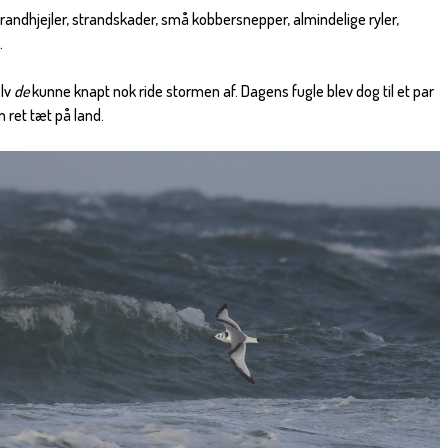
strandhjejler, strandskader, små kobbersnepper, almindelige ryler,
.
elv
de
kunne knapt nok ride stormen af. Dagens fugle blev dog til et par
 ret tæt på land.