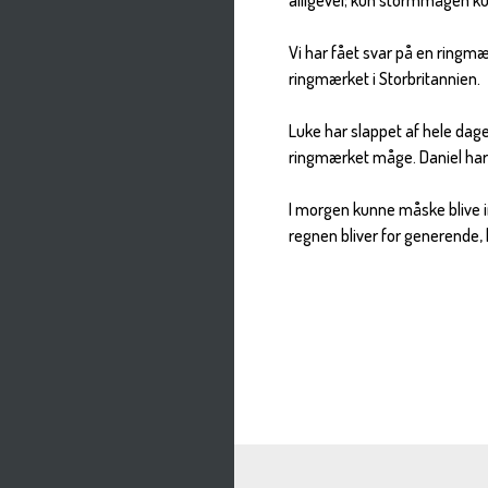
alligevel; kun stormmågen kun
Vi har fået svar på en ringmæ
ringmærket i Storbritannien.
Luke har slappet af hele dag
ringmærket måge. Daniel har
I morgen kunne måske blive in
regnen bliver for generende