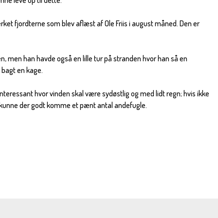
ne leve op til dette.
rket fjordterne som blev aflæst af Ole Friis i august måned. Den er
en, men han havde også en lille tur på stranden hvor han så en
 bagt en kage.
teressant hvor vinden skal være sydøstlig og med lidt regn; hvis ikke
, kunne der godt komme et pænt antal andefugle.