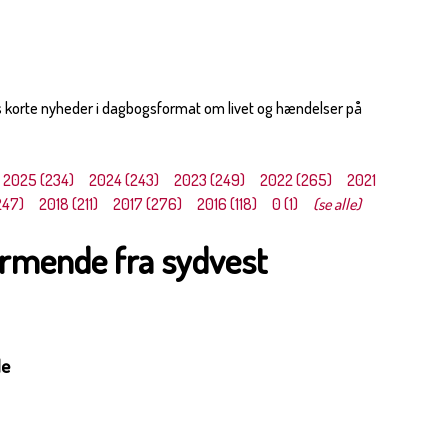
s korte nyheder i dagbogsformat om livet og hændelser på
2025 (234)
2024 (243)
2023 (249)
2022 (265)
2021
247)
2018 (211)
2017 (276)
2016 (118)
0 (1)
(se alle)
rmende fra sydvest
de