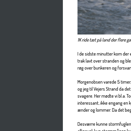
1K ride tæt på land der flere 
I de sidste minutter kom der
trak lavt over stranden og b
røg over bunkeren og forsvan
Morgenobsen varede 5 timer, 
og jeg til Vejers Strand da det
svagere. Her mødte vi bl.a. 
interessant, ikke engang en kjo
ænder og lommer. Da det begy
Desværre kunne stormfuglene i