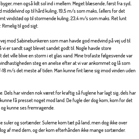
byger, men også lidt sol ind i mellem. Meget blæsende, først fra syd,
middelvind op til hård kuling, 19,5 m/s som maks, (ellers for det
t vindstød op til stormende kuling, 23,4 m/s som maks. Ret lunt
Rimelig til god sigt.
å vej mod Sabinebunkeren som man havde god medvind på vej ud til.
 vi er sandt sagt blevet sandet godt til. Nogle havde store
 det ville blive en storm i et glas vand. Mine trofaste følgesvende var
lvindhastigheden steg en anelse efter at vi var ankommet og lå som
-18 m/s det meste af tiden. Man kunne fint læne sig imod vinden uden
 Dels har vinden nok været for kraftig så fuglene har lagt sig, dels har
at kunne få presset noget mod land. De fugle der dog kom, kom for det
 og kunne ses fremragende.
gle suler og sortænder. Sulerne kom tæt på land, men dog ikke over
dog af med dem, og der kom efterhånden ikke mange sortænder.