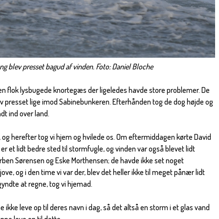
gang blev presset bagud af vinden. Foto: Daniel Bloche
 en flok lysbugede knortegæs der ligeledes havde store problemer. De
lev presset lige imod Sabinebunkeren. Efterhånden tog de dog højde og
dt ind over land.
og herefter tog vi hjem og hvilede os. Om eftermiddagen kørte David
 er et lidt bedre sted til stormfugle, og vinden var også blevet lidt
Torben Sørensen og Eske Morthensen; de havde ikke set noget
ve, og i den time vi var der, blev det heller ikke til meget pånær lidt
ndte at regne, tog vi hjemad.
kke leve op til deres navn i dag, så det altså en storm i et glas vand