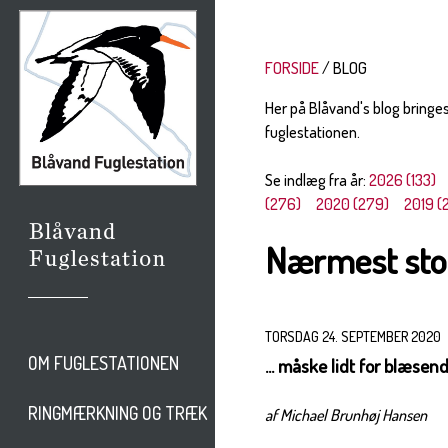
FORSIDE
BLOG
Her på Blåvand's blog bringe
fuglestationen.
Se indlæg fra år:
2026 (133)
(276)
2020 (279)
2019 (
Nærmest sto
TORSDAG 24. SEPTEMBER 2020
OM FUGLESTATIONEN
... måske lidt for blæsen
RINGMÆRKNING OG TRÆK
af Michael Brunhøj Hansen