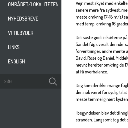
Vejr: mest skyet med enkelte 
OMRÅDET/LOKALITETEN
senere mere fra sydvest, med 
meste omkring 17-18 m/s) sam
NYHEDSBREVE
med temp. omkring 16 grader. 
VI TILBYDER
Det suste godt i skørterne p
Sandet føg overalt derinde, så
LINKS
forventninger, andre mente at
David, Rose og Daniel. Midde
ENGLISH
nævnt herefter omkring de 17
at få overbalance.
Dog kom der ikke mange fugle.
den nok været for sydlig til 
meste temmelig nært kysten
I begyndelsen blev det til no
stranden. Langsomt tog det 