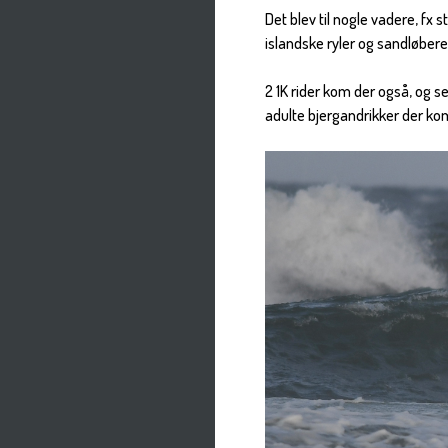
Det blev til nogle vadere, fx 
islandske ryler og sandløbere
2 1K rider kom der også, og s
adulte bjergandrikker der kom