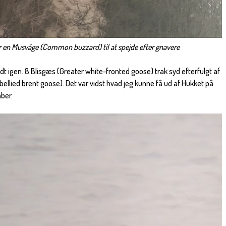
for en Musvåge (Common buzzard) til at spejde efter gnavere
idt igen. 8 Blisgæs (Greater white-fronted goose) trak syd efterfulgt af
ellied brent goose). Det var vidst hvad jeg kunne få ud af Hukket på
ber.