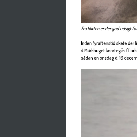
Fra klitten er der god udsigt 
Inden fyraftenstid skete der l
4 Mørkbuget knortegås (Darkb
sådan en onsdag d. 16 decem