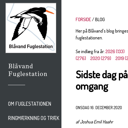
FORSIDE
BLOG
Her på Blåvand's blog bringe
fuglestationen.
Se indlæg fra år:
2026 (133)
(276)
2020 (279)
2019 (
Sidste dag på
omgang
OM FUGLESTATIONEN
ONSDAG 16. DECEMBER 2020
RINGMÆRKNING OG TRÆK
af Joshua Emil Haahr