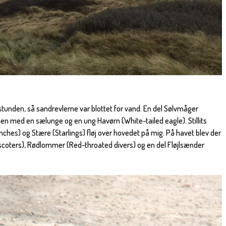
tunden, så sandrevlerne var blottet for vand. En del Sølvmåger
en med en sælunge og en ung Havørn (White-tailed eagle). Stillits
inches) og Stære (Starlings) fløj over hovedet på mig. På havet blev der
coters), Rødlommer (Red-throated divers) og en del Fløjlsænder