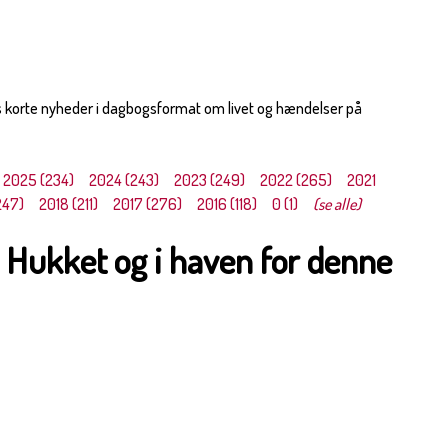
s korte nyheder i dagbogsformat om livet og hændelser på
2025 (234)
2024 (243)
2023 (249)
2022 (265)
2021
247)
2018 (211)
2017 (276)
2016 (118)
0 (1)
(se alle)
 Hukket og i haven for denne