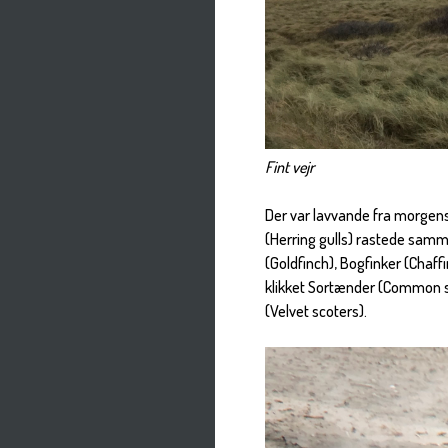
Fint vejr
Der var lavvande fra morgens
(Herring gulls) rastede samm
(Goldfinch), Bogfinker (Chaff
klikket Sortænder (Common s
(Velvet scoters).