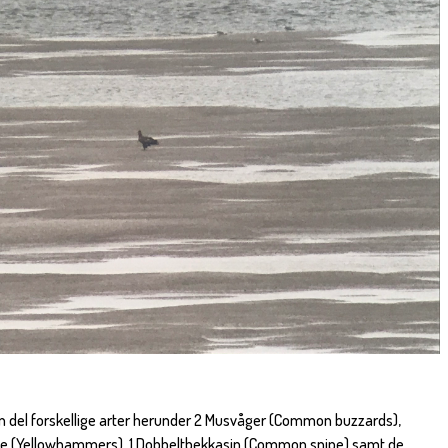
en del forskellige arter herunder 2 Musvåger (Common buzzards),
urve (Yellowhammers), 1 Dobbeltbekkasin (Common snipe) samt de