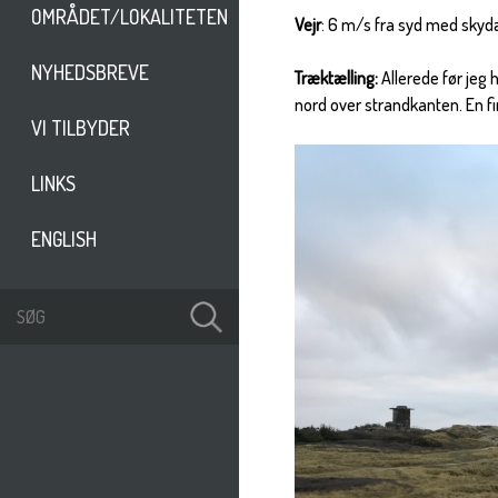
OMRÅDET/LOKALITETEN
Vejr
: 6 m/s fra syd med skyd
NYHEDSBREVE
Træktælling:
Allerede før jeg 
nord over strandkanten. En f
VI TILBYDER
LINKS
ENGLISH