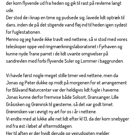
der kom flyvende ud fra heden og gik til rast på revlerne langt
ude.
Der stod de i knap en time og pudsede sig, lavede lidt optræk til
dans, inden de på det stigende vand fløj ind til heden igen sydøst
for fuglestationen.
Menno og jeg havde ikke travlt ved nettene, så vi stod med vores
teleskoper oppe ved ringmærkningslaboratoriet i Fyrhaven og
kunne nyde Trane parret i de lidt uvante omgivelser på
sandrevlen med forbi flyvende Suler og Lommer i baggrunden.
Vi havde først nogle meget stille timer ved nettene, men da
Jonas og Peter dukke op midt på morgenen for et arrangement
for Blåvand Naturcenter var der heldigvis lidt fugle i haverne.
Jonas kunne derfor fremvise både Solsort, Gransanger, Lille
Gråsisken og Grønirisk til gæsterne, så det var godt timet.
Grønirisken var i øvrigt ny art for os i år i nettene.
Vi endte med at lukke alle net lidt efter kl 13, da der kom snebyger
ind fra øst i løbet af eftermiddagen.
Her til aften er der hvidt derude og vejrudsigten melder