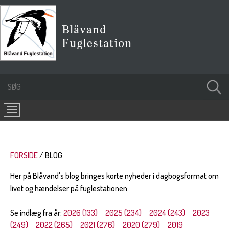
FORSIDE
BLOG
Her på Blåvand's blog bringes korte nyheder i dagbogsformat om
livet og hændelser på fuglestationen.
Se indlæg fra år:
2026 (133)
2025 (234)
2024 (243)
2023
(249)
2022 (265)
2021 (276)
2020 (279)
2019