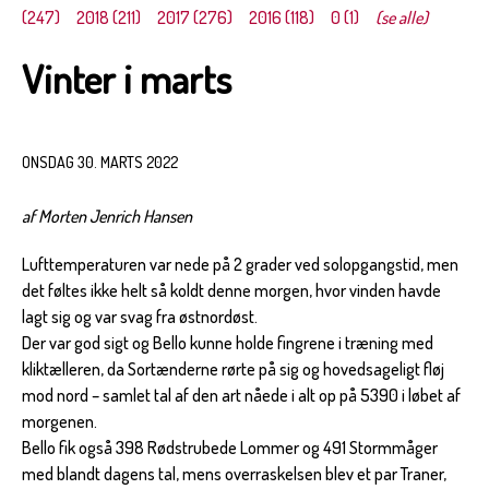
(247)
2018 (211)
2017 (276)
2016 (118)
0 (1)
(se alle)
Vinter i marts
ONSDAG 30. MARTS 2022
af Morten Jenrich Hansen
Lufttemperaturen var nede på 2 grader ved solopgangstid, men
det føltes ikke helt så koldt denne morgen, hvor vinden havde
lagt sig og var svag fra østnordøst.
Der var god sigt og Bello kunne holde fingrene i træning med
kliktælleren, da Sortænderne rørte på sig og hovedsageligt fløj
mod nord – samlet tal af den art nåede i alt op på 5390 i løbet af
morgenen.
Bello fik også 398 Rødstrubede Lommer og 491 Stormmåger
med blandt dagens tal, mens overraskelsen blev et par Traner,