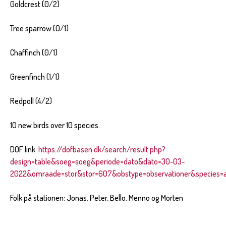
Goldcrest (0/2)
Tree sparrow (0/1)
Chaffinch (0/1)
Greenfinch (1/1)
Redpoll (4/2)
10 new birds over 10 species.
DOF link:
https://dofbasen.dk/search/result.php?
design=table&soeg=soeg&periode=dato&dato=30-03-
2022&omraade=stor&stor=607&obstype=observationer&species=al
Folk på stationen: Jonas, Peter, Bello, Menno og Morten