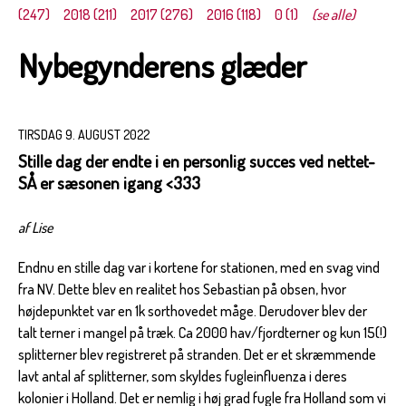
(247)
2018 (211)
2017 (276)
2016 (118)
0 (1)
(se alle)
Nybegynderens glæder
TIRSDAG 9. AUGUST 2022
Stille dag der endte i en personlig succes ved nettet-
SÅ er sæsonen igang <333
af Lise
Endnu en stille dag var i kortene for stationen, med en svag vind
fra NV. Dette blev en realitet hos Sebastian på obsen, hvor
højdepunktet var en 1k sorthovedet måge. Derudover blev der
talt terner i mangel på træk. Ca 2000 hav/fjordterner og kun 15(!)
splitterner blev registreret på stranden. Det er et skræmmende
lavt antal af splitterner, som skyldes fugleinfluenza i deres
kolonier i Holland. Det er nemlig i høj grad fugle fra Holland som vi