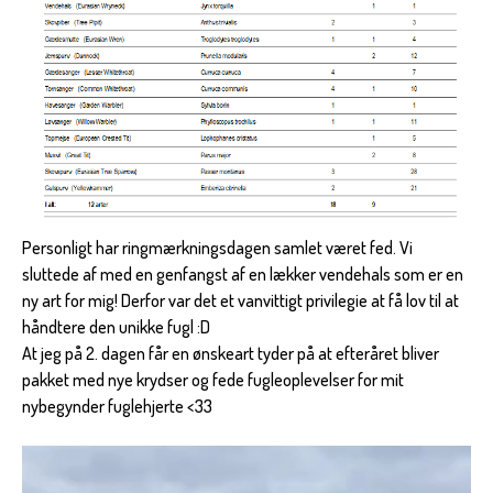
Personligt har ringmærkningsdagen samlet været fed. Vi
sluttede af med en genfangst af en lækker vendehals som er en
ny art for mig! Derfor var det et vanvittigt privilegie at få lov til at
håndtere den unikke fugl :D
At jeg på 2. dagen får en ønskeart tyder på at efteråret bliver
pakket med nye krydser og fede fugleoplevelser for mit
nybegynder fuglehjerte <33