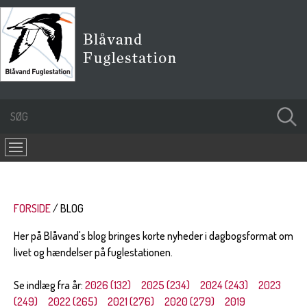
FORSIDE
BLOG
Her på Blåvand's blog bringes korte nyheder i dagbogsformat om
livet og hændelser på fuglestationen.
Se indlæg fra år:
2026 (132)
2025 (234)
2024 (243)
2023
(249)
2022 (265)
2021 (276)
2020 (279)
2019