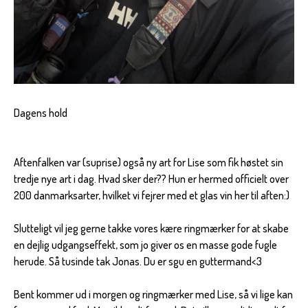
Dagens hold
Aftenfalken var (suprise) også ny art for Lise som fik høstet sin
tredje nye art i dag. Hvad sker der?? Hun er hermed officielt over
200 danmarksarter, hvilket vi fejrer med et glas vin her til aften:)
Slutteligt vil jeg gerne takke vores kære ringmærker for at skabe
en dejlig udgangseffekt, som jo giver os en masse gode fugle
herude. Så tusinde tak Jonas. Du er sgu en guttermand<3
Bent kommer ud i morgen og ringmærker med Lise, så vi lige kan