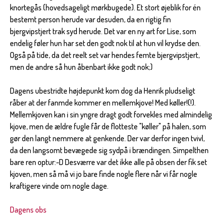
knortegås (hovedsageligt mørkbugede). Et stort øjeblik for én
bestemt person herude var desuden, da en rigtig fin
bjergvipstjert trak syd herude. Det var en ny art for Lise, som
endelig føler hun har set den godt nok til at hun vil krydse den.
Også på tide, da det reelt set var hendes femte bjergvipstjert,
men de andre så hun åbenbart ikke godt nok;)
Dagens ubestridte højdepunkt kom dog da Henrik pludseligt
råber at der fanmde kommer en mellemkjove! Med køller!(!).
Mellemkjoven kan i sin yngre dragt godt forvekles med almindelig
kjove, men de ældre fugle får de flotteste "køller" på halen, som
gør den langt nemmere at genkende. Der var derfor ingen tvivl,
da den langsomt bevægede sig sydpå i brændingen. Simpelthen
bare ren optur:-D Desværre var det ikke alle på obsen der fik set
kjoven, men så må vi jo bare finde nogle flere når vi får nogle
kraftigere vinde om nogle dage.
Dagens obs