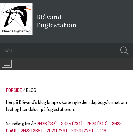
FORSIDE
BLOG
Her på Blåvand's blog bringes korte nyheder i dagbogsformat om
livet og hændelser på fuglestationen.
Se indlæg fra år:
2026 (132)
2025 (234)
2024 (243)
2023
(249)
2022 (265)
2021 (276)
2020 (279)
2019