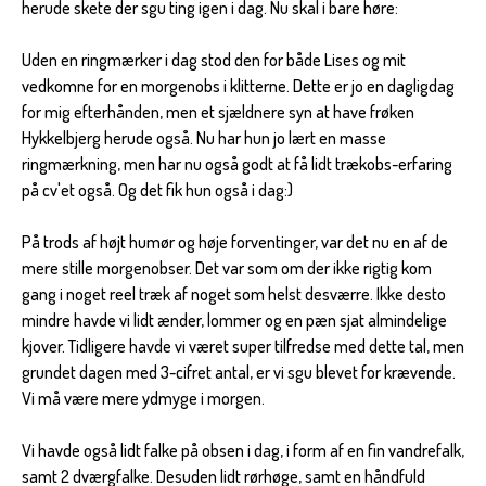
herude skete der sgu ting igen i dag. Nu skal i bare høre:
Uden en ringmærker i dag stod den for både Lises og mit
vedkomne for en morgenobs i klitterne. Dette er jo en dagligdag
for mig efterhånden, men et sjældnere syn at have frøken
Hykkelbjerg herude også. Nu har hun jo lært en masse
ringmærkning, men har nu også godt at få lidt trækobs-erfaring
på cv'et også. Og det fik hun også i dag:)
På trods af højt humør og høje forventinger, var det nu en af de
mere stille morgenobser. Det var som om der ikke rigtig kom
gang i noget reel træk af noget som helst desværre. Ikke desto
mindre havde vi lidt ænder, lommer og en pæn sjat almindelige
kjover. Tidligere havde vi været super tilfredse med dette tal, men
grundet dagen med 3-cifret antal, er vi sgu blevet for krævende.
Vi må være mere ydmyge i morgen.
Vi havde også lidt falke på obsen i dag, i form af en fin vandrefalk,
samt 2 dværgfalke. Desuden lidt rørhøge, samt en håndfuld