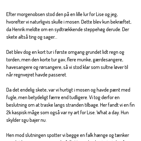
Efter morgenobsen stod den på en lille lur for Lise og jeg,
hvorefter vi naturligvis skulle i mosen. Dette blev kun bekræftet,
da Henrik meldte om en sydtrækkende steppehøg derude. Der
skete altså ting og sager...
Det blev dog en kort tur i første omgang grundet lidt regn og
torden, men den korte tur gav, flere munke, gærdesangere,
havesangere og rørsangere, så vi stod klar som sultne løver til
når regnvejret havde passeret.
Da det endelig skete, var vi hurtigt i mosen og havde pænt med
fugle, men betydeligt færre end tudligere. Vi tog derfor en
beslutning om at traske langs stranden tilbage. Her fandt vi en fin
2k kaspisk måge som også var ny art for Lise. What a day. Hun
skylder sgu bajer nu.
Hen mod slutningen spotter vi begge en falk hænge og tænker