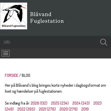
FORSIDE
BLOG
Her på Blåvand's blog bringes korte nyheder i dagbogsformat om
livet og hændelser på fuglestationen.
Se indlæg fra år:
2026 (132)
2025 (234)
2024 (243)
2023
(249)
2022 (265)
2021 (276)
2020 (279)
2019