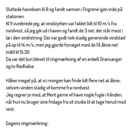
Sluttede havobsen kl 9 og fandt varmen i fingrene igen inde på
stationen.
Kl 11 vurderede jeg, at vindstyrken var faldet lidt til 10 m/s fra
nordvest, så jeg gik ud i haven og fandt de 3 net, der står mest i
læ i den vindretning. Der var godt nok stadig generende vindstød
på op til 14 m/s, men jeg gjorde forsøget med de få åbne net
indtil kl 15:30.
Da var det kun blevet til ringmærkning af en enkelt Gransanger
og to Rødhalse.
Håber meget på, at vi i morgen kan finde lidt flere net at åbne,
selvom vinden stadig vil komme fra nordvest.
Jeg regner jo med, at Merit gerne vil have nogle fugle i hånden,
når hun nu bruger sine fridage fra sit studie til at tage herud mod
vest.
Dagens ringmærkning: