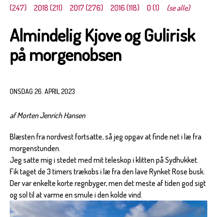
(247)
2018 (211)
2017 (276)
2016 (118)
0 (1)
(se alle)
Almindelig Kjove og Gulirisk
på morgenobsen
ONSDAG 26. APRIL 2023
af Morten Jenrich Hansen
Blæsten fra nordvest fortsatte, så jeg opgav at finde net i læ fra
morgenstunden.
Jeg satte mig i stedet med mit teleskop i klitten på Sydhukket.
Fik taget de 3 timers trækobs i læ fra den lave Rynket Rose busk.
Der var enkelte korte regnbyger, men det meste af tiden god sigt
og sol til at varme en smule i den kolde vind.