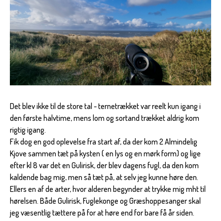
Det blev ikke til de store tal - ternetrækket var reelt kun igang i
den første halvtime, mens lom og sortand trækket aldrig kom
rigtig igang.
Fik dog en god oplevelse fra start af, da der kom 2 Almindelig
Kjove sammen tæt på kysten ( en lys og en mørk form) og lige
efter kl 8 var det en Gulirisk, der blev dagens fugl, da den kom
kaldende bag mig, men så tæt på, at selv jeg kunne høre den.
Ellers en af de arter, hvor alderen begynder at trykke mig mht til
hørelsen. Både Gulirisk, Fuglekonge og Græshoppesanger skal
jeg væsentlig tættere på for at høre end for bare få år siden.