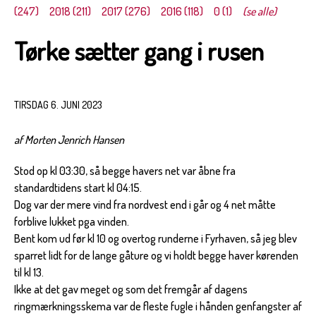
(247)
2018 (211)
2017 (276)
2016 (118)
0 (1)
(se alle)
Tørke sætter gang i rusen
TIRSDAG 6. JUNI 2023
af Morten Jenrich Hansen
Stod op kl 03:30, så begge havers net var åbne fra
standardtidens start kl 04:15.
Dog var der mere vind fra nordvest end i går og 4 net måtte
forblive lukket pga vinden.
Bent kom ud før kl 10 og overtog runderne i Fyrhaven, så jeg blev
sparret lidt for de lange gåture og vi holdt begge haver kørenden
til kl 13.
Ikke at det gav meget og som det fremgår af dagens
ringmærkningsskema var de fleste fugle i hånden genfangster af