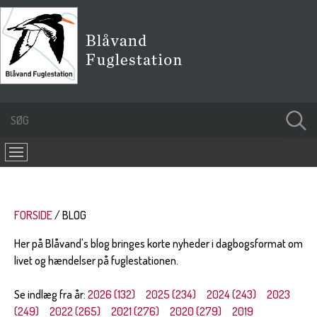
FORSIDE
BLOG
Her på Blåvand's blog bringes korte nyheder i dagbogsformat om
livet og hændelser på fuglestationen.
Se indlæg fra år:
2026 (132)
2025 (234)
2024 (243)
2023
(249)
2022 (265)
2021 (276)
2020 (279)
2019