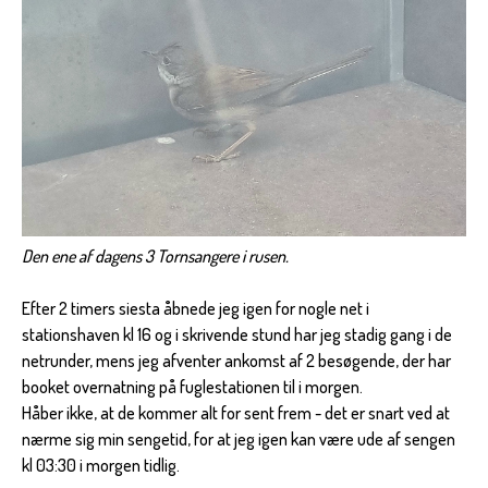
Den ene af dagens 3 Tornsangere i rusen.
Efter 2 timers siesta åbnede jeg igen for nogle net i
stationshaven kl 16 og i skrivende stund har jeg stadig gang i de
netrunder, mens jeg afventer ankomst af 2 besøgende, der har
booket overnatning på fuglestationen til i morgen.
Håber ikke, at de kommer alt for sent frem - det er snart ved at
nærme sig min sengetid, for at jeg igen kan være ude af sengen
kl 03:30 i morgen tidlig.