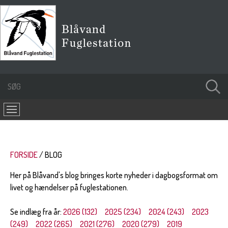
FORSIDE
BLOG
Her på Blåvand's blog bringes korte nyheder i dagbogsformat om
livet og hændelser på fuglestationen.
Se indlæg fra år:
2026 (132)
2025 (234)
2024 (243)
2023
(249)
2022 (265)
2021 (276)
2020 (279)
2019