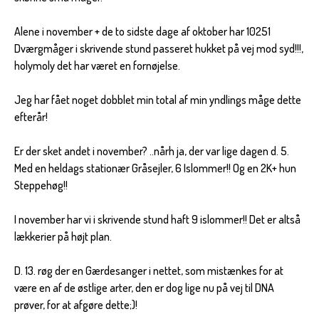
Alene i november + de to sidste dage af oktober har 10251
Dværgmåger i skrivende stund passeret hukket på vej mod syd!!!,
holymoly det har været en fornøjelse.
Jeg har fået noget dobblet min total af min yndlings måge dette
efterår!
Er der sket andet i november? ..nårh ja, der var lige dagen d. 5.
Med en heldags stationær Gråsejler, 6 Islommer!! Og en 2K+ hun
Steppehøg!!
I november har vi i skrivende stund haft 9 islommer!! Det er altså
lækkerier på højt plan.
D. 13. røg der en Gærdesanger i nettet, som mistænkes for at
være en af de østlige arter, den er dog lige nu på vej til DNA
prøver, for at afgøre dette;)!