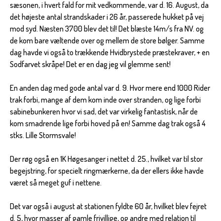
sæsonen, i hvert fald for mit vedkommende, var d. 16. August, da
det højeste antal strandskader i 26 år, passerede hukket på vej
mod syd. Næsten 3700 blev det til! Det blæste 14m/s fra NV. og
de kom bare væltende over og mellem de store bølger. Samme
dag havde vi også to trækkende Hvidbrystede præstekraver, + en
Sodfarvet skråpe! Det er en dag jeg vil glemme sent!
En anden dag med gode antal var d. 9. Hvor mere end 1000 Rider
trak forbi, mange af dem kom inde over stranden, og lige forbi
sabinebunkeren hvor vi sad, det var virkelig fantastisk, når de
kom smadrende lige forbi hoved på en! Samme dag trak også 4
stks. Lille Stormsvale!
Der røg også en 1K Høgesanger i nettet d. 25., hvilket var til stor
begejstring, for specielt ringmærkerne, da der ellers ikke havde
været så meget guf i nettene.
Det var også i august at stationen fyldte 60 år, hvilket blev fejret
d. 5, hvor masser af gamle frivillige, og andre med relation til