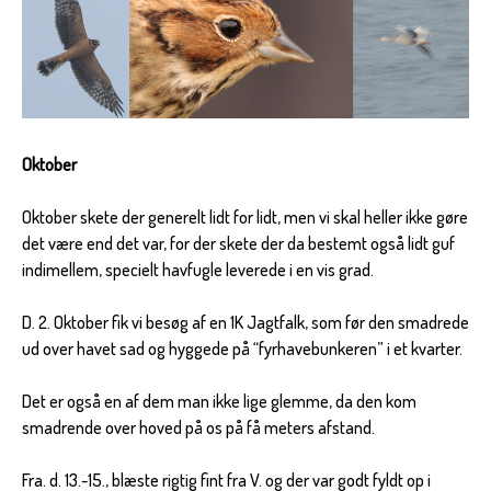
Oktober
Oktober skete der generelt lidt for lidt, men vi skal heller ikke gøre
det være end det var, for der skete der da bestemt også lidt guf
indimellem, specielt havfugle leverede i en vis grad.
D. 2. Oktober fik vi besøg af en 1K Jagtfalk, som før den smadrede
ud over havet sad og hyggede på “fyrhavebunkeren” i et kvarter.
Det er også en af dem man ikke lige glemme, da den kom
smadrende over hoved på os på få meters afstand.
Fra. d. 13.-15., blæste rigtig fint fra V. og der var godt fyldt op i