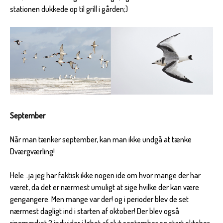
stationen dukkede op til grill i gården;)
September
Når man tænker september, kan man ikke undgå at tænke
Dværgværling!
Hele ..ja jeg har faktisk ikke nogen ide om hvor mange der har
været, da det er nærmest umuligt at sige hvilke der kan være
gengangere. Men mange var der! og i perioder blev de set
nærmest dagligt ind i starten af oktober! Der blev også
ringmærket 2 individer i løbet af slut september og start oktober.