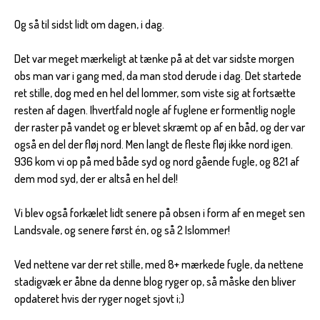
Og så til sidst lidt om dagen, i dag.
Det var meget mærkeligt at tænke på at det var sidste morgen
obs man var i gang med, da man stod derude i dag. Det startede
ret stille, dog med en hel del lommer, som viste sig at fortsætte
resten af dagen. Ihvertfald nogle af fuglene er formentlig nogle
der raster på vandet og er blevet skræmt op af en båd, og der var
også en del der fløj nord. Men langt de fleste fløj ikke nord igen.
936 kom vi op på med både syd og nord gående fugle, og 821 af
dem mod syd, der er altså en hel del!
Vi blev også forkælet lidt senere på obsen i form af en meget sen
Landsvale, og senere først én, og så 2 Islommer!
Ved nettene var der ret stille, med 8+ mærkede fugle, da nettene
stadigvæk er åbne da denne blog ryger op, så måske den bliver
opdateret hvis der ryger noget sjovt i;)