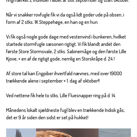
Når vi snakker rovfugle fik vi da også lidt goder ude på obsen, i
form af 2 stks. 1K Steppehøge, en han og en hun.
Vi fik også nogle gode dage med vestenvind i bunkeren, hvilket
startede stormfugle sæsonen rigtigt. Vi fik blandt andet den
første Store Stormsvale, 2 stks. Sabinemåge og den første Lille
Kjove, + en af de rigtigt gode, nemlig en Storskråpe d. 24.!
Af store tal kan Engpiber ihvertfald nævnes, med over 19000
trækkende alene i september + 1. dag af oktober!!
Ved nettene fik hele to stks. Lille Fluesnapper ring på d. 14.
Månedens lokalt sjældneste fugl blev en trækkende Indisk gås,
det er 9 år siden den sidst er set på hukket!