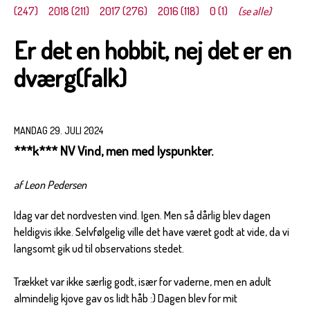
(247)
2018 (211)
2017 (276)
2016 (118)
0 (1)
(se alle)
Er det en hobbit, nej det er en
dværg(falk)
MANDAG 29. JULI 2024
***k*** NV Vind, men med lyspunkter.
af Leon Pedersen
Idag var det nordvesten vind. Igen. Men så dårlig blev dagen
heldigvis ikke. Selvfølgelig ville det have været godt at vide, da vi
langsomt gik ud til observations stedet.
Trækket var ikke særlig godt, især for vaderne, men en adult
almindelig kjove gav os lidt håb :) Dagen blev for mit