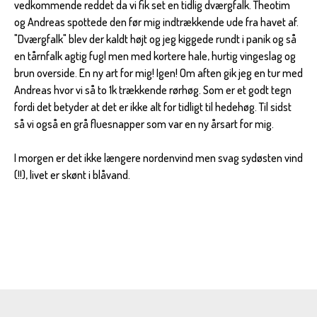
vedkommende reddet da vi fik set en tidlig dværgfalk. Theotim
og Andreas spottede den før mig indtrækkende ude fra havet af.
"Dværgfalk" blev der kaldt højt og jeg kiggede rundt i panik og så
en tårnfalk agtig fugl men med kortere hale, hurtig vingeslag og
brun overside. En ny art for mig! Igen! Om aften gik jeg en tur med
Andreas hvor vi så to 1k trækkende rørhøg. Som er et godt tegn
fordi det betyder at det er ikke alt for tidligt til hedehøg. Til sidst
så vi også en grå fluesnapper som var en ny årsart for mig.
I morgen er det ikke længere nordenvind men svag sydøsten vind
(!!), livet er skønt i blåvand.