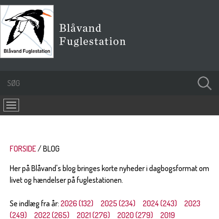
FORSIDE
BLOG
Her på Blåvand's blog bringes korte nyheder i dagbogsformat om
livet og hændelser på fuglestationen.
Se indlæg fra år:
2026 (132)
2025 (234)
2024 (243)
2023
(249)
2022 (265)
2021 (276)
2020 (279)
2019