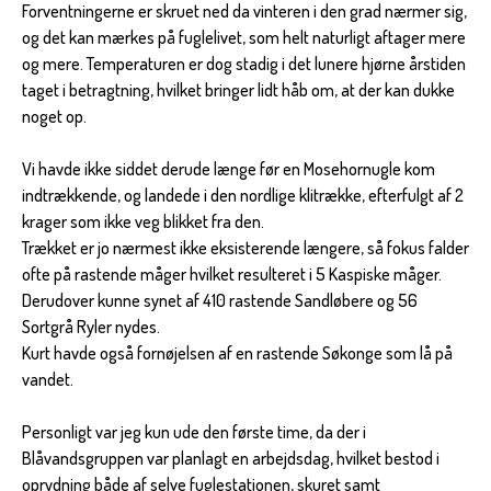
Forventningerne er skruet ned da vinteren i den grad nærmer sig,
og det kan mærkes på fuglelivet, som helt naturligt aftager mere
og mere. Temperaturen er dog stadig i det lunere hjørne årstiden
taget i betragtning, hvilket bringer lidt håb om, at der kan dukke
noget op.
Vi havde ikke siddet derude længe før en Mosehornugle kom
indtrækkende, og landede i den nordlige klitrække, efterfulgt af 2
krager som ikke veg blikket fra den.
Trækket er jo nærmest ikke eksisterende længere, så fokus falder
ofte på rastende måger hvilket resulteret i 5 Kaspiske måger.
Derudover kunne synet af 410 rastende Sandløbere og 56
Sortgrå Ryler nydes.
Kurt havde også fornøjelsen af en rastende Søkonge som lå på
vandet.
Personligt var jeg kun ude den første time, da der i
Blåvandsgruppen var planlagt en arbejdsdag, hvilket bestod i
oprydning både af selve fuglestationen, skuret samt