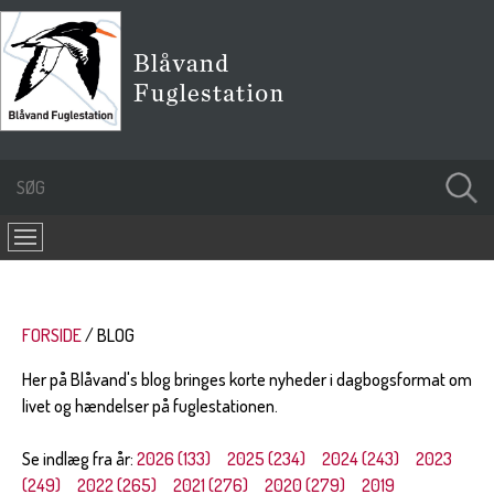
FORSIDE
BLOG
Her på Blåvand's blog bringes korte nyheder i dagbogsformat om
livet og hændelser på fuglestationen.
Se indlæg fra år:
2026 (133)
2025 (234)
2024 (243)
2023
(249)
2022 (265)
2021 (276)
2020 (279)
2019