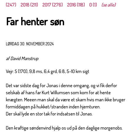
(247)
2018 (211)
2017 (276)
2016 (118)
0 (1)
(se alle)
Far henter søn
LØRDAG 30. NOVEMBER 2024
af David Manstrup
Vejr: S (170), 9,8 ms, 6,4 grd, 6:8, 5-10 km sigt
Det var sidste dag for Jonas i denne omgang, og vi fik derfor
selskab af hans far Kurt Willumsen som kom for at hente
knægten. Meeen man skal da være et skarn hvis man ikke bruger
formiddagen på hukket/stranden inden hjemturen.
Der skal lyde en stor tak for indsatsen til Jonas.
Den kraftige søndenvind hjalp os ud på den daglige morgenobs.