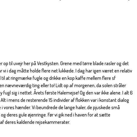
er op til uvejr her på Vestkysten. Grene med tørre blade rasler og det
 vi i dag måtte holde flere net lukkede. I dag har igen været en relativ
 til at ringmærke fugle og drikke en kop kaffe mellem flere sf
 en nævneværdig ting eller to! Lidt op af morgenen, da solen stråler
y fugl sig i nettet. Årets første Halemejse! Og den var ikke alene. I alt 6
Alt i mens de resterende 15 individer af flokken var i konstant dialog
i vores hænder. Vi beundrede de lange haler, de pjuskede små
og deres gule øjenringe. Før vi gik ned i haven for at sætte
n af deres kaldende rejsekammerater.