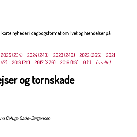
s korte nyheder i dagbogsformat om livet og hændelser på
2025 (234)
2024 (243)
2023 (249)
2022 (265)
2021
247)
2018 (211)
2017 (276)
2016 (118)
0 (1)
(se alle)
ejser og tornskade
Anna Beluga Gade-Jørgensen