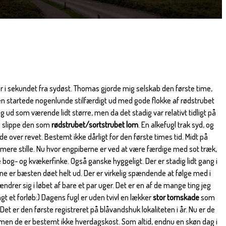
i sekundet fra sydøst. Thomas gjorde mig selskab den første time,
gen startede nogenlunde stilfærdigt ud med gode flokke af rødstrubet
ig ud som værende lidt større, men da det stadig var relativt tidligt på
 slippe den som
rødstrubet/sortstrubet lom
. En alkefugl trak syd, og
e over revet. Bestemt ikke dårligt for den første times tid. Midt på
ere stille. Nu hvor engpiberne er ved at være færdige med sot træk,
e bog- og kvækerfinke. Også ganske hyggeligt. Der er stadig lidt gang i
ne er bæsten døet helt ud. Der er virkelig spændende at følge med i
ndrer sig i løbet af bare et par uger. Det er en af de mange ting jeg
ngt et forløb:) Dagens fugl er uden tvivl en lækker
stor tornskade
som
. Det er den første registreret på blåvandshuk lokaliteten i år. Nu er de
en de er bestemt ikke hverdagskost. Som altid, endnu en skøn dag i