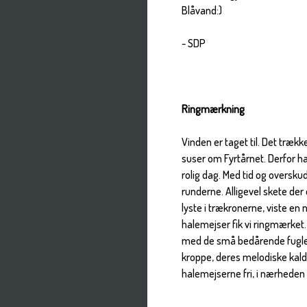
Blåvand:)
- SDP
Ringmærkning
Vinden er taget til. Det trækk
suser om Fyrtårnet. Derfor har
rolig dag. Med tid og overskud
runderne. Alligevel skete der
lyste i trækronerne, viste en n
halemejser fik vi ringmærket. 
med de små bedårende fugle 
kroppe, deres melodiske kald 
halemejserne fri, i nærhede