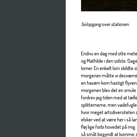
Solopgang over stationen.
Endnu en dag med otte meter 
og Mathilde i den sidste. Da
lomer. En enkelt lom skildte s
morgenen måtte vi desværre
en havørn kom hastigt flyvend
morgenen blev det en smule m
fordrev jeg tiden med at tæll
splitternerne, men vadefugle
hvor meget artsdiversiteten æ
elsker ved at være her i så la
fløj lige forbi hovedet på mig
så småt begyndt at komme, m