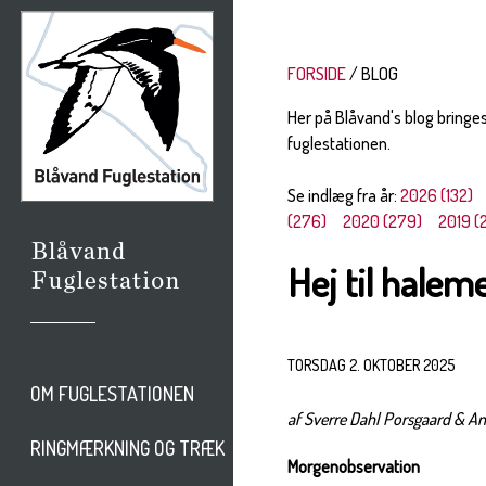
FORSIDE
BLOG
Her på Blåvand's blog bringe
fuglestationen.
Se indlæg fra år:
2026 (132)
(276)
2020 (279)
2019 (
Hej til halem
TORSDAG 2. OKTOBER 2025
OM FUGLESTATIONEN
af Sverre Dahl Porsgaard & 
RINGMÆRKNING OG TRÆK
Morgenobservation