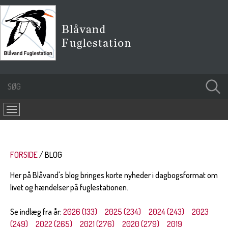
FORSIDE
BLOG
Her på Blåvand's blog bringes korte nyheder i dagbogsformat om
livet og hændelser på fuglestationen.
Se indlæg fra år:
2026 (133)
2025 (234)
2024 (243)
2023
(249)
2022 (265)
2021 (276)
2020 (279)
2019