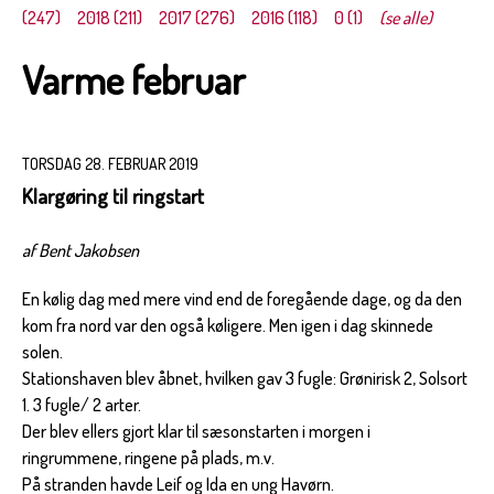
(247)
2018 (211)
2017 (276)
2016 (118)
0 (1)
(se alle)
Varme februar
TORSDAG 28. FEBRUAR 2019
Klargøring til ringstart
af Bent Jakobsen
En kølig dag med mere vind end de foregående dage, og da den
kom fra nord var den også køligere. Men igen i dag skinnede
solen.
Stationshaven blev åbnet, hvilken gav 3 fugle: Grønirisk 2, Solsort
1. 3 fugle/ 2 arter.
Der blev ellers gjort klar til sæsonstarten i morgen i
ringrummene, ringene på plads, m.v.
På stranden havde Leif og Ida en ung Havørn.