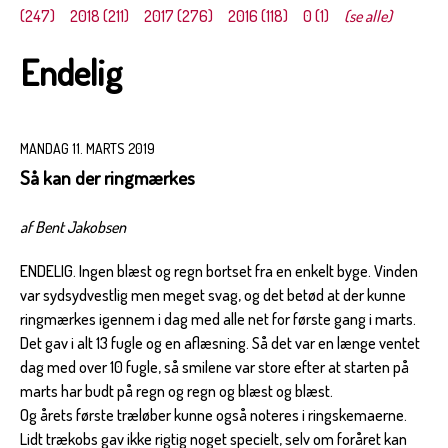
(247)
2018 (211)
2017 (276)
2016 (118)
0 (1)
(se alle)
Endelig
MANDAG 11. MARTS 2019
Så kan der ringmærkes
af Bent Jakobsen
ENDELIG. Ingen blæst og regn bortset fra en enkelt byge. Vinden
var sydsydvestlig men meget svag, og det betød at der kunne
ringmærkes igennem i dag med alle net for første gang i marts.
Det gav i alt 13 fugle og en aflæsning. Så det var en længe ventet
dag med over 10 fugle, så smilene var store efter at starten på
marts har budt på regn og regn og blæst og blæst.
Og årets første træløber kunne også noteres i ringskemaerne.
Lidt trækobs gav ikke rigtig noget specielt, selv om foråret kan