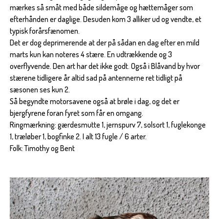
mærkes så småt med både sildemåge og hættemåger som
efterhånden er daglige. Desuden kom 3 alliker ud og vendte, et
typisk forårsfænomen.
Det er dog deprimerende at der på sådan en dag efter en mild
marts kun kan noteres 4 stære. En udtrækkende og 3
overflyvende. Den art har det ikke godt. Også i Blåvand by hvor
stærene tidligere år altid sad på antennerne ret tidligt på
sæsonen ses kun 2.
Så begyndte motorsavene også at brøle i dag, og det er
bjergfyrene foran fyret som får en omgang.
Ringmærkning: gærdesmutte 1, jernspurv 7, solsort 1, fuglekonge
1, træløber 1, bogfinke 2. I alt 13 fugle / 6 arter.
Folk: Timothy og Bent