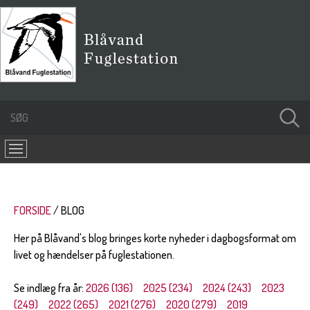
FORSIDE
BLOG
Her på Blåvand's blog bringes korte nyheder i dagbogsformat om
livet og hændelser på fuglestationen.
Se indlæg fra år:
2026 (136)
2025 (234)
2024 (243)
2023
(249)
2022 (265)
2021 (276)
2020 (279)
2019