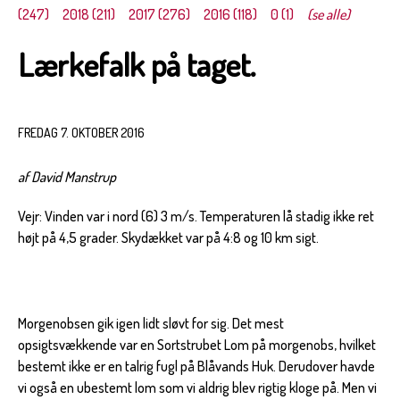
(247)
2018 (211)
2017 (276)
2016 (118)
0 (1)
(se alle)
Lærkefalk på taget.
FREDAG 7. OKTOBER 2016
af David Manstrup
Vejr: Vinden var i nord (6) 3 m/s. Temperaturen lå stadig ikke ret
højt på 4,5 grader. Skydækket var på 4:8 og 10 km sigt.
Morgenobsen gik igen lidt sløvt for sig. Det mest
opsigtsvækkende var en Sortstrubet Lom på morgenobs, hvilket
bestemt ikke er en talrig fugl på Blåvands Huk. Derudover havde
vi også en ubestemt lom som vi aldrig blev rigtig kloge på. Men vi