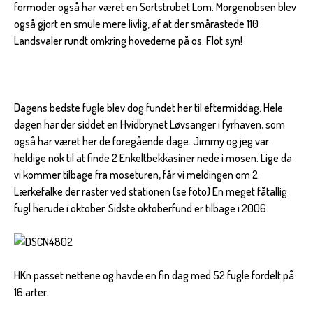
formoder også har været en Sortstrubet Lom. Morgenobsen blev
også gjort en smule mere livlig, af at der smårastede 110
Landsvaler rundt omkring hovederne på os. Flot syn!
Dagens bedste fugle blev dog fundet her til eftermiddag. Hele
dagen har der siddet en Hvidbrynet Løvsanger i fyrhaven, som
også har været her de foregående dage. Jimmy og jeg var
heldige nok til at finde 2 Enkeltbekkasiner nede i mosen. Lige da
vi kommer tilbage fra moseturen, får vi meldingen om 2
Lærkefalke der raster ved stationen (se foto) En meget fåtallig
fugl herude i oktober. Sidste oktoberfund er tilbage i 2006.
HKn passet nettene og havde en fin dag med 52 fugle fordelt på
16 arter.