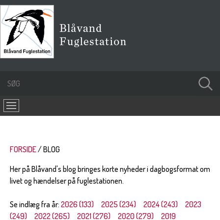
FORSIDE
BLOG
Her på Blåvand's blog bringes korte nyheder i dagbogsformat om
livet og hændelser på fuglestationen.
Se indlæg fra år:
2026 (133)
2025 (234)
2024 (243)
2023
(249)
2022 (265)
2021 (276)
2020 (279)
2019