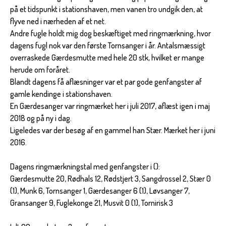
på et tidspunkt i stationshaven, men vanen tro undgik den, at
flyve ned i nærheden af et net.
Andre fugle holdt mig dog beskæftiget med ringmærkning, hvor
dagens fugl nok var den første Tornsanger i år. Antalsmæssigt
overraskede Gærdesmutte med hele 20 stk, hvilket er mange
herude om foråret.
Blandt dagens få aflæsninger var et par gode genfangster af
gamle kendinge i stationshaven.
En Gærdesanger var ringmærket her i juli 2017, aflæst igen i maj
2018 og på ny i dag.
Ligeledes var der besøg af en gammel han Stær. Mærket her i juni
2016.
Dagens ringmærkningstal med genfangster i ():
Gærdesmutte 20, Rødhals 12, Rødstjert 3, Sangdrossel 2, Stær 0
(1), Munk 6, Tornsanger 1, Gærdesanger 6 (1), Løvsanger 7,
Gransanger 9, Fuglekonge 21, Musvit 0 (1), Tornirisk 3