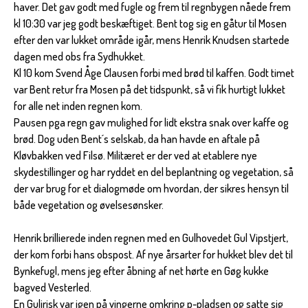
haver. Det gav godt med fugle og frem til regnbygen nåede frem
kl 10:30 var jeg godt beskæftiget. Bent tog sig en gåtur til Mosen
efter den var lukket område igår, mens Henrik Knudsen startede
dagen med obs fra Sydhukket.
Kl 10 kom Svend Åge Clausen forbi med brød til kaffen. Godt timet
var Bent retur fra Mosen på det tidspunkt, så vi fik hurtigt lukket
for alle net inden regnen kom.
Pausen pga regn gav mulighed for lidt ekstra snak over kaffe og
brød. Dog uden Bent´s selskab, da han havde en aftale på
Kløvbakken ved Filsø. Militæret er der ved at etablere nye
skydestillinger og har ryddet en del beplantning og vegetation, så
der var brug for et dialogmøde om hvordan, der sikres hensyn til
både vegetation og øvelsesønsker.
Henrik brillierede inden regnen med en Gulhovedet Gul Vipstjert,
der kom forbi hans obspost. Af nye årsarter for hukket blev det til
Bynkefugl, mens jeg efter åbning af net hørte en Gøg kukke
bagved Vesterled.
En Gulirisk var igen på vingerne omkring p-pladsen og satte sig