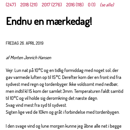
(247)
2018 (211)
2017 (276)
2016 (118)
0 (1)
(se alle)
Endnu en mærkedag!
FREDAG 26. APRIL 2019
af Morten Jenrich Hansen
Vejr: Lun nat på 10°C og en tidlig formiddag med noget sol, der
gav varmede luften op til 15°C. Derefter kom der en front ind fra
sydvest med regn og tordenbyger. Ikke voldsomt med nedbør,
men indtil kl 15 kom der samlet 3mm. Temperaturen faldt samtid
til 10°C og vil holde sig deromkring det næste døgn.
Svag vind mest fra syd til sydvest.
Sigten lige ved de 10km og gråt i forbindelse med tordenbygen.
I den svage vind og lune morgen kunne jeg åbne alle net i begge