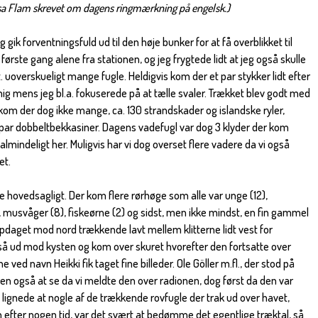
sa Flam skrevet om dagens ringmærkning på engelsk.)
g gik forventningsfuld ud til den høje bunker for at få overblikket til
 første gang alene fra stationen, og jeg frygtede lidt at jeg også skulle
. uoverskueligt mange fugle. Heldigvis kom der et par stykker lidt efter
ig mens jeg bl.a. fokuserede på at tælle svaler. Trækket blev godt med
e kom der dog ikke mange, ca. 130 strandskader og islandske ryler,
par dobbeltbekkasiner. Dagens vadefugl var dog 3 klyder der kom
lmindeligt her. Muligvis har vi dog overset flere vadere da vi også
et.
 hovedsagligt. Der kom flere rørhøge som alle var unge (12),
), musvåger (8), fiskeørne (2) og sidst, men ikke mindst, en fin gammel
opdaget mod nord trækkende lavt mellem klitterne lidt vest for
 ud mod kysten og kom over skuret hvorefter den fortsatte over
 ved navn Heikki fik taget fine billeder. Ole Göller m.fl., der stod på
en også at se da vi meldte den over radionen, dog først da den var
 lignede at nogle af de trækkende rovfugle der trak ud over havet,
 efter nogen tid, var det svært at bedømme det egentlige træktal, så