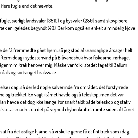
t flere fugle end det nævnte.
ugle, særligt landsvaler (3510) og bysvaler (280) samt skovpibere
 træk er ligeledes begyndt (49). Der kom også en enkelt almindelig kjove
le de få fremmødte gået hjem, så jeg stod af uransaglige årsager helt
ftermiddag i sydøstenvind på Blåvandshuk hvor fiskeørne, rørhøge,
er m.m. trak henover mig. Måske var folk i stedet taget til Ballum
tenfalk og sortvinget braksvale.
else i dag, så der lød nogle salver inde fra området; det forstyrrede
ne og trækket. En vagt i tårnet havde også teleskop, men det var
Han havde det dog ikke længe, for snart faldt både teleskop og stativ
ok totalsmadret da det på vej ned i hybenkrattet ramte siden af tårnet
 fra det østlige hjørne, så vi skulle gerne få et fint træk som i dag.