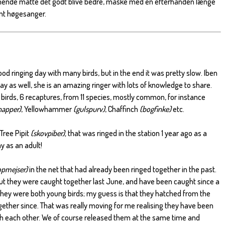
nde måtte det godt blive bedre, måske med en efterhånden længe
nt høgesanger.
od ringing day with many birds, but in the end it was pretty slow. Iben
 as well, she is an amazing ringer with lots of knowledge to share.
 birds, 6 recaptures, from 11 species, mostly common, for instance
napper)
, Yellowhammer
(gulspurv)
, Chaffinch
(bogfinke)
etc.
Tree Pipit
(skovpiber),
that was ringed in the station 1 year ago as a
y as an adult!
opmejser)
in the net that had already been ringed together in the past.
out they were caught together last June, and have been caught since a
They were both young birds; my guess is that they hatched from the
ther since. That was really moving for me realising they have been
h each other. We of course released them at the same time and