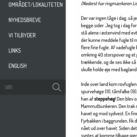
(Nederst har ringmærkeren Li
OMRÅDET/LOKALITETEN
Der var ingen tåge i dag, så je
NYHEDSBREVE
begge sider. Jeg tog i dag for
stå alene i østenvind med evt
VI TILBYDER
der kunne meddele fugle til m
flere fine fugle. Af vadefugl
LINKS
omkring 40 storspover og et 
trækkende, og de ses ikke så a
ENGLISH
skulle holde øje med bagland
Inde over land kom rovfuglene
spurvehøge (11), tårnfalke (9
han af
steppehøg
! Den blev 
Mammutbunkeren. Den trak så
havet og mod sydvest. En finne
Fyrbakken i baggrunden, fik d
nået ud over havet. Siden det
syntes at komme tilbage igen