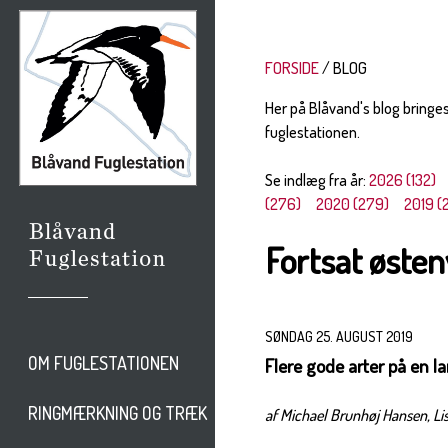
FORSIDE
BLOG
Her på Blåvand's blog bringe
fuglestationen.
Se indlæg fra år:
2026 (132)
(276)
2020 (279)
2019 (
Fortsat østen
SØNDAG 25. AUGUST 2019
OM FUGLESTATIONEN
Flere gode arter på en l
RINGMÆRKNING OG TRÆK
af Michael Brunhøj Hansen, Li