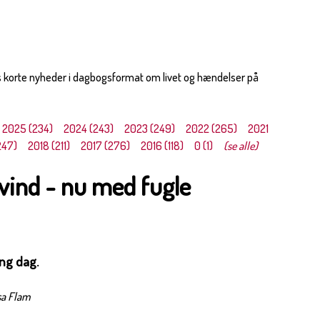
s korte nyheder i dagbogsformat om livet og hændelser på
2025 (234)
2024 (243)
2023 (249)
2022 (265)
2021
247)
2018 (211)
2017 (276)
2016 (118)
0 (1)
(se alle)
vind - nu med fugle
ang dag.
sa Flam