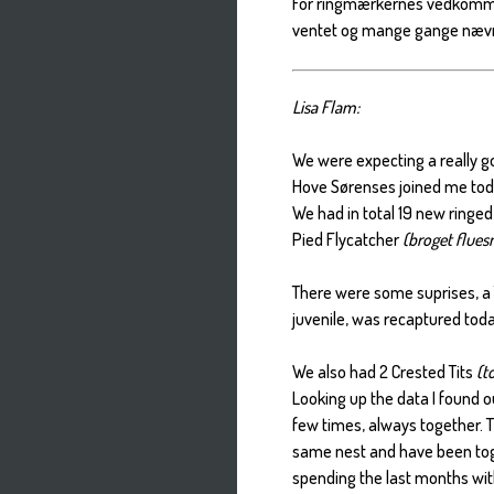
For ringmærkernes vedkomme
ventet og mange gange næv
Lisa Flam:
We were expecting a really go
Hove Sørenses joined me today
We had in total 19 new ringed
Pied Flycatcher
(broget flues
There were some suprises, a 
juvenile, was recaptured toda
We also had 2 Crested Tits
(t
Looking up the data I found 
few times, always together. 
same nest and have been toge
spending the last months wit