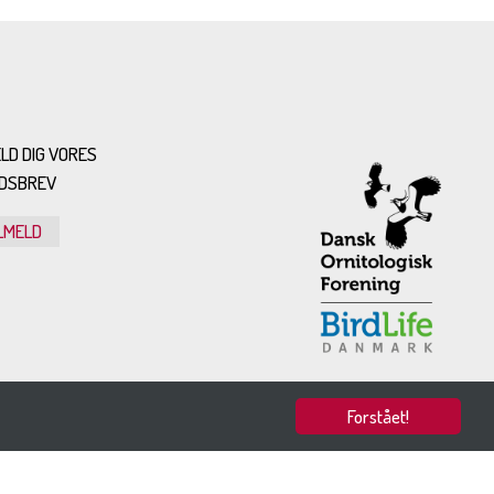
LD DIG VORES
DSBREV
LMELD
Forstået!