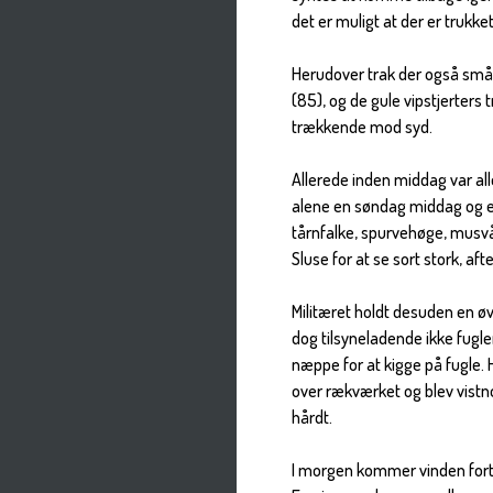
det er muligt at der er trukke
Herudover trak der også småf
(85), og de gule vipstjerters
trækkende mod syd.
Allerede inden middag var al
alene en søndag middag og e
tårnfalke, spurvehøge, musvåg
Sluse for at se sort stork, af
Militæret holdt desuden en øv
dog tilsyneladende ikke fugle
næppe for at kigge på fugle. 
over rækværket og blev vistn
hårdt.
I morgen kommer vinden fortsat