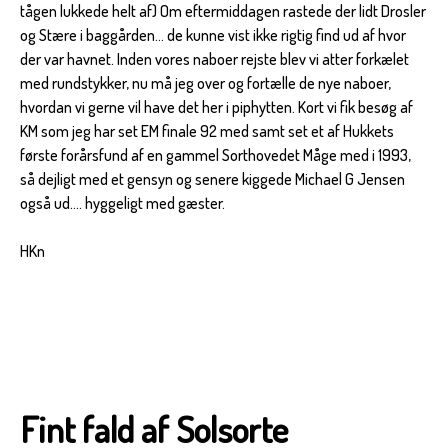
tågen lukkede helt af) Om eftermiddagen rastede der lidt Drosler
og Stære i baggården... de kunne vist ikke rigtig find ud af hvor
der var havnet. Inden vores naboer rejste blev vi atter forkælet
med rundstykker, nu må jeg over og fortælle de nye naboer,
hvordan vi gerne vil have det her i piphytten. Kort vi fik besøg af
KM som jeg har set EM finale 92 med samt set et af Hukkets
første forårsfund af en gammel Sorthovedet Måge med i 1993,
så dejligt med et gensyn og senere kiggede Michael G Jensen
også ud.... hyggeligt med gæster.
HKn
Fint fald af Solsorte