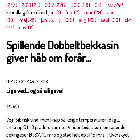
(247)
2018 (211)
2017 (276)
2016 (118)
0 (1)
(se alle)
Se indlæg fra måned:
jan. (1)
feb. (2)
mar. (29)
apr.
(30)
maj (28)
juni (8)
juli (25)
aug. (23)
sept. (30)
okt.
(24)
nov. (11)
Spillende Dobbeltbekkasin
giver håb om forår...
LØRDAG 31. MARTS 2018
Lige ved... og så alligevel
af HKn
Vejr: Sibirisk vind, men knap så kølige temperaturer i dag....
omkring 0 til 3 graders varme... Vinden bidsk som en rasende
pekingeser Ø (87) 10 m/s og stød helt op til 15 m/s.... Overskyet