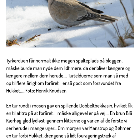
Tyrkerduen får normalt ikke megen spalteplads på bloggen,
måske burde man nyde dem lidt mere, da der bliver længere og
længere mellem dem herude.... Turtelduerne som man så med
op til flere årligt om foråret... er så godt som forsvundet fra
Hukket..... Foto: Henrik Knudsen.
En tur rundt i mosen gav en spillende Dobbeltbekkasin, hvilket fik
en til at tro på at foråret.... måske alligevel er på vej.... En brun Blå
Kærhøg gled lydløst igennem klitterne og var en af de første vi
ser herude i mange uger... Om morgen var Manstrup og Bøhmer
en tur forbi Hukket, drengene så lidt fourageringstræk af