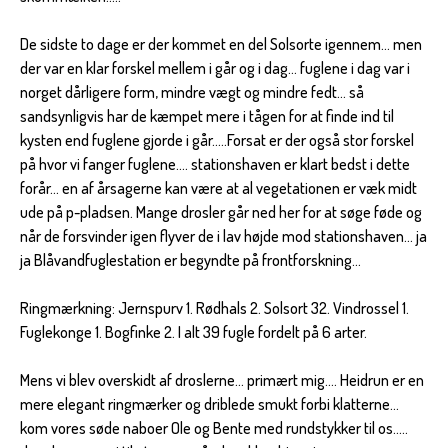
De sidste to dage er der kommet en del Solsorte igennem... men
der var en klar forskel mellem i går og i dag... fuglene i dag var i
norget dårligere form, mindre vægt og mindre fedt... så
sandsynligvis har de kæmpet mere i tågen for at finde ind til
kysten end fuglene gjorde i går.....Forsat er der også stor forskel
på hvor vi fanger fuglene.... stationshaven er klart bedst i dette
forår... en af årsagerne kan være at al vegetationen er væk midt
ude på p-pladsen. Mange drosler går ned her for at søge føde og
når de forsvinder igen flyver de i lav højde mod stationshaven... ja
ja Blåvandfuglestation er begyndte på frontforskning...
Ringmærkning: Jernspurv 1. Rødhals 2. Solsort 32. Vindrossel 1.
Fuglekonge 1. Bogfinke 2. I alt 39 fugle fordelt på 6 arter.
Mens vi blev overskidt af droslerne... primært mig.... Heidrun er en
mere elegant ringmærker og driblede smukt forbi klatterne...
kom vores søde naboer Ole og Bente med rundstykker til os.....