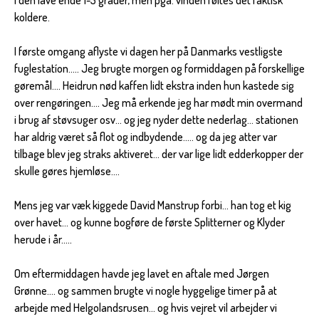
i den lave ende 1-3 grader, men pga. vinden føltes det faktisk
koldere.
I første omgang aflyste vi dagen her på Danmarks vestligste
fuglestatíon..... Jeg brugte morgen og formiddagen på forskellige
gøremål.... Heidrun nød kaffen lidt ekstra inden hun kastede sig
over rengøringen.... Jeg må erkende jeg har mødt min overmand
i brug af støvsuger osv... og jeg nyder dette nederlag... stationen
har aldrig været så flot og indbydende..... og da jeg atter var
tilbage blev jeg straks aktiveret... der var lige lidt edderkopper der
skulle gøres hjemløse....
Mens jeg var væk kiggede David Manstrup forbi... han tog et kig
over havet... og kunne bogføre de første Splitterner og Klyder
herude i år.....
Om eftermiddagen havde jeg lavet en aftale med Jørgen
Grønne.... og sammen brugte vi nogle hyggelige timer på at
arbejde med Helgolandsrusen... og hvis vejret vil arbejder vi