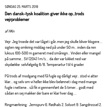
SØNDAG 25. MARTS 2018
Den dansk-tysk koalition giver ikke op...trods
vejrproblemer
af HKn
Vejr: Jeg troede det var tåget i går, men jeg skulle bliver klogere....
sigten røg omkring middag ned på under 50 m... inden da ren
luksus 100-500 m garneret med småregn... Vinden eller mangel
på samme... SV (204) 1 m/s.... da der var lukket ned var
skydække selvfølgelig 8/8. Temperartur 1 til 4 grader.
På trods af modgang med få fugle og dårligt vejr... stod vi atter
klar.... og selv om vi heller ikke blev belønnet i dag med mange
fugle i nettene... så fik vi gennemført de 5 timer.... godt med
sådan en sej makker der bare er klar hver dag.....
Ringmærkning: Jernspurv 6. Rødhals 2. Solsort 9. Sangdrossel 2.