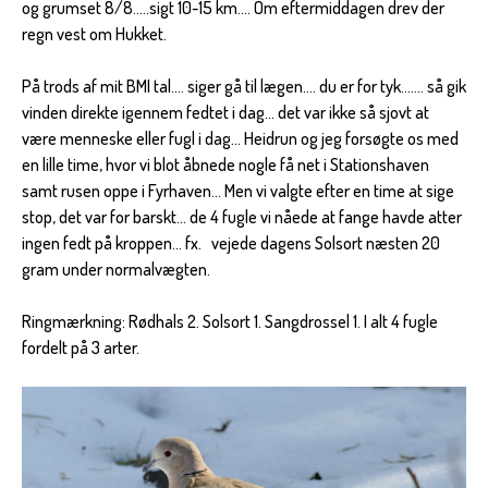
og grumset 8/8.....sigt 10-15 km.... Om eftermiddagen drev der
regn vest om Hukket.
På trods af mit BMI tal.... siger gå til lægen.... du er for tyk....... så gik
vinden direkte igennem fedtet i dag... det var ikke så sjovt at
være menneske eller fugl i dag... Heidrun og jeg forsøgte os med
en lille time, hvor vi blot åbnede nogle få net i Stationshaven
samt rusen oppe i Fyrhaven... Men vi valgte efter en time at sige
stop, det var for barskt... de 4 fugle vi nåede at fange havde atter
ingen fedt på kroppen... fx. vejede dagens Solsort næsten 20
gram under normalvægten.
Ringmærkning: Rødhals 2. Solsort 1. Sangdrossel 1. I alt 4 fugle
fordelt på 3 arter.