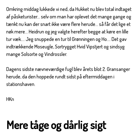
Omkring middag lukkede vi ned, da Hukket nu blev total indtaget
af påsketurister... selv om man har oplevet det mange gange og
tænkt nu kan der snart ikke være flere herude... så får det lige et
nøk mere... Heidrun og jeg valgte herefter begge at køre en lille
tur væk.... Jeg snuppede en tur til Grønningen og Ho.... Det gav
indtrækkende Moseugle, Sortrygget Hvid Vipstjert og sindsyg
mange Solsorte og Vindrossler.
Dagens sidste nævneværdige fugl blev årets blot 2. Gransanger
herude, da den hoppede rundt sidst på eftermiddagen i
stationshaven.
HKn
Mere tåge og dårlig sigt