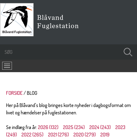
FORSIDE
BLOG
Her på Blåvand's blog bringes korte nyheder i dagbogsformat om
livet og hændelser på fuglestationen.
Se indlæg fra år:
2026 (132)
2025 (234)
2024 (243)
2023
(249)
2022 (265)
2021 (276)
2020 (279)
2019