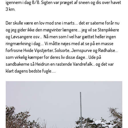
igennem i dag 8/8. Sigten var præget af sneen og dis over havet
3 km.
Der skulle være en lov mod sne i marts.... det er sateme forår nu
og jeg gider ikke den møgvinter længere.... jeg vil se Stenpikkere
og Løvsangere osv... Nå men som I vel har gættet heller ingen
ringmærkning i dag.... Vi måtte nøjes med at se på en masse
forfrosne Hvide Vipstjerter, Solsorte, Jernspurve og Rødhalse...
som virkelig kæmper for deres liv disse dage... Ude på
sandbakerne så Heidrun en rastende Vandrefalk... og det var
klart dagens bedste fugle.....