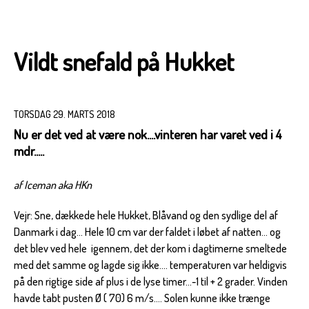
Vildt snefald på Hukket
TORSDAG 29. MARTS 2018
Nu er det ved at være nok....vinteren har varet ved i 4
mdr.....
af Iceman aka HKn
Vejr: Sne, dækkede hele Hukket, Blåvand og den sydlige del af
Danmark i dag... Hele 10 cm var der faldet i løbet af natten... og
det blev ved hele igennem, det der kom i dagtimerne smeltede
med det samme og lagde sig ikke.... temperaturen var heldigvis
på den rigtige side af plus i de lyse timer...-1 til + 2 grader. Vinden
havde tabt pusten Ø ( 70) 6 m/s.... Solen kunne ikke trænge