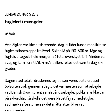
LØRDAG 24. MARTS 2018
Fuglelort i mængder
af HKn
Vejr: Sigten var ikke eksisterende i dag, til tider kunne man ikke se
fuglestationen oppe fra Fyret. Sigten lå på 100-500 m. Tåge og
fugtdis prægede hele morgen. så total overskyet 8/8. Vinden var
svag og kom fra S (178) 4 m/s... Ellers føltes det varmt i dag 2-4
grader..
Dagen stod totalt i droslernes tegn... især vores sorte drossel
Solsorten trak igennem i dag.... det var næsten som at arbejde
ved Danish Crown... rent samlebåndsarbejde...pokkers vi ikke var
på akkordløn...så skulle det være blevet fejret med et glas
sødmælk i aften.... men ak det måtte atter blive ved
skummælken.....