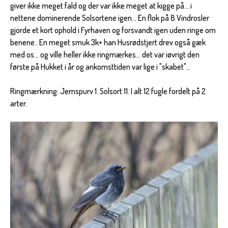
giver ikke meget fald og der var ikke meget at kigge på... i
nettene dominerende Solsortene igen... En flok på 8 Vindrosler
gjorde et kort ophold i Fyrhaven og forsvandt igen uden ringe om
benene.. En meget smuk 3k+ han Husrødstjert drev også gæk
med os... og ville heller ikke ringmærkes... det var iøvrigt den
første på Hukket i år og ankomsttiden var lige i "skabet"...
Ringmærkning: Jernspurv 1. Solsort 11. I alt 12 fugle fordelt på 2
arter.