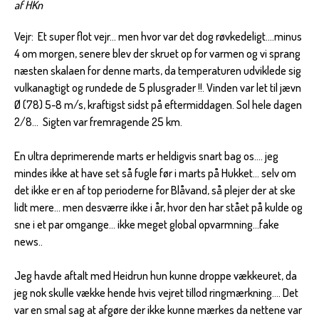
af HKn
Vejr: Et super flot vejr... men hvor var det dog røvkedeligt....minus
4 om morgen, senere blev der skruet op for varmen og vi sprang
næsten skalaen for denne marts, da temperaturen udviklede sig
vulkanagtigt og rundede de 5 plusgrader !!. Vinden var let til jævn
Ø (78) 5-8 m/s, kraftigst sidst på eftermiddagen. Sol hele dagen
2/8... Sigten var fremragende 25 km.
En ultra deprimerende marts er heldigvis snart bag os.... jeg
mindes ikke at have set så fugle før i marts på Hukket... selv om
det ikke er en af top perioderne for Blåvand, så plejer der at ske
lidt mere... men desværre ikke i år, hvor den har stået på kulde og
sne i et par omgange... ikke meget global opvarmning...fake
news..
Jeg havde aftalt med Heidrun hun kunne droppe vækkeuret, da
jeg nok skulle vække hende hvis vejret tillod ringmærkning.... Det
var en smal sag at afgøre der ikke kunne mærkes da nettene var