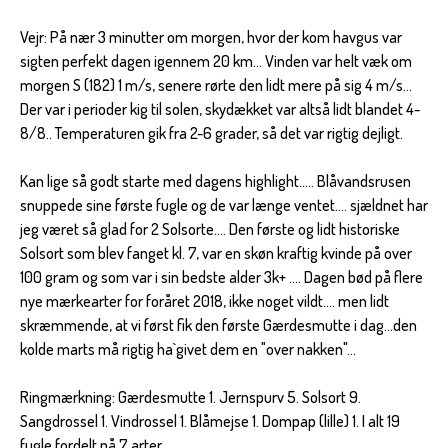
Vejr: På nær 3 minutter om morgen, hvor der kom havgus var
sigten perfekt dagen igennem 20 km... Vinden var helt væk om
morgen S (182) 1 m/s, senere rørte den lidt mere på sig 4 m/s...
Der var i perioder kig til solen, skydækket var altså lidt blandet 4-
8/8.. Temperaturen gik fra 2-6 grader, så det var rigtig dejligt.
Kan lige så godt starte med dagens highlight..... Blåvandsrusen
snuppede sine første fugle og de var længe ventet.... sjældnet har
jeg været så glad for 2 Solsorte.... Den første og lidt historiske
Solsort som blev fanget kl. 7, var en skøn kraftig kvinde på over
100 gram og som var i sin bedste alder 3k+ .... Dagen bød på flere
nye mærkearter for foråret 2018, ikke noget vildt.... men lidt
skræmmende, at vi først fik den første Gærdesmutte i dag...den
kolde marts må rigtig ha`givet dem en "over nakken"...
Ringmærkning: Gærdesmutte 1. Jernspurv 5. Solsort 9.
Sangdrossel 1. Vindrossel 1. Blåmejse 1. Dompap (lille) 1. I alt 19
fugle fordelt på 7 arter.