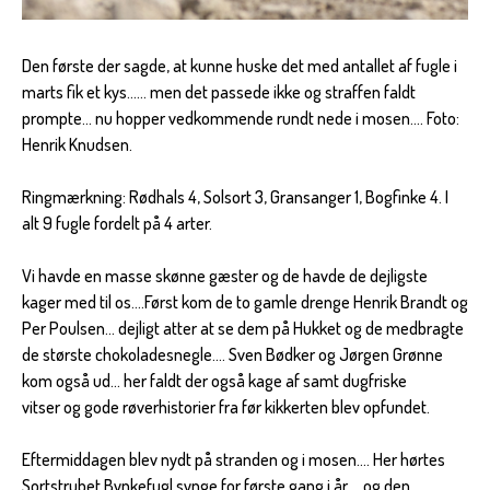
Den første der sagde, at kunne huske det med antallet af fugle i
marts fik et kys...... men det passede ikke og straffen faldt
prompte... nu hopper vedkommende rundt nede i mosen.... Foto:
Henrik Knudsen.
Ringmærkning: Rødhals 4, Solsort 3, Gransanger 1, Bogfinke 4. I
alt 9 fugle fordelt på 4 arter.
Vi havde en masse skønne gæster og de havde de dejligste
kager med til os....Først kom de to gamle drenge Henrik Brandt og
Per Poulsen... dejligt atter at se dem på Hukket og de medbragte
de største chokoladesnegle.... Sven Bødker og Jørgen Grønne
kom også ud... her faldt der også kage af samt dugfriske
vitser og gode røverhistorier fra før kikkerten blev opfundet.
Eftermiddagen blev nydt på stranden og i mosen.... Her hørtes
Sortstrubet Bynkefugl synge for første gang i år.... og den