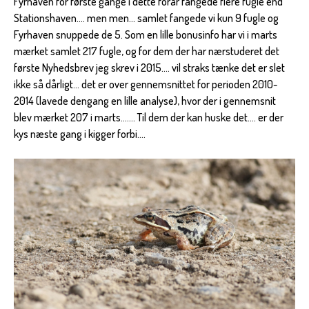
Fyrhaven for første gange i dette forår fangede flere fugle end
Stationshaven.... men men... samlet fangede vi kun 9 fugle og
Fyrhaven snuppede de 5. Som en lille bonusinfo har vi i marts
mærket samlet 217 fugle, og for dem der har nærstuderet det
første Nyhedsbrev jeg skrev i 2015.... vil straks tænke det er slet
ikke så dårligt... det er over gennemsnittet for perioden 2010-
2014 (lavede dengang en lille analyse), hvor der i gennemsnit
blev mærket 207 i marts....... Til dem der kan huske det.... er der
kys næste gang i kigger forbi....