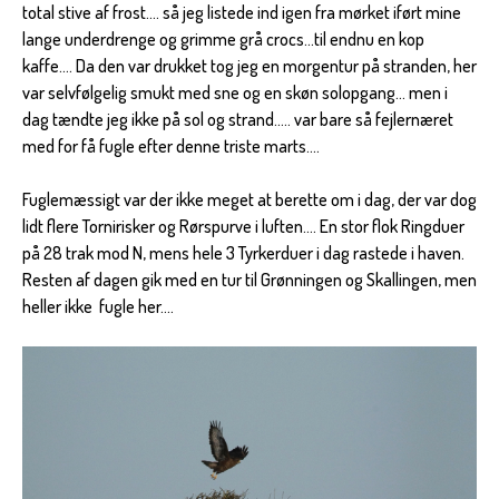
total stive af frost.... så jeg listede ind igen fra mørket iført mine
lange underdrenge og grimme grå crocs...til endnu en kop
kaffe.... Da den var drukket tog jeg en morgentur på stranden, her
var selvfølgelig smukt med sne og en skøn solopgang... men i
dag tændte jeg ikke på sol og strand..... var bare så fejlernæret
med for få fugle efter denne triste marts....
Fuglemæssigt var der ikke meget at berette om i dag, der var dog
lidt flere Tornirisker og Rørspurve i luften.... En stor flok Ringduer
på 28 trak mod N, mens hele 3 Tyrkerduer i dag rastede i haven.
Resten af dagen gik med en tur til Grønningen og Skallingen, men
heller ikke fugle her....