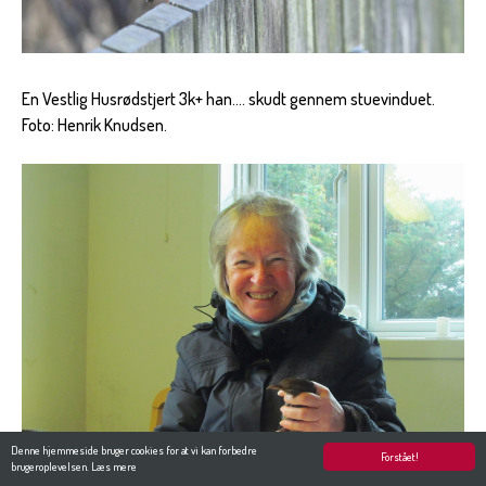
En Vestlig Husrødstjert 3k+ han.... skudt gennem stuevinduet.
Foto: Henrik Knudsen.
Denne hjemmeside bruger cookies for at vi kan forbedre
Forstået!
brugeroplevelsen.
Læs mere