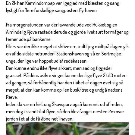
En 2k han Karmindompap var ligeglad med blæsten og sang
lystigt fra flere forskellige sangposter i Fyrhaven.
Fra morgenstunden var der lavvande ude ved Hukket og en
Almindelig Kjove rastede derude og gjorde livet surt for måger og
terner ude på bankerne.
Ellers var der ikke meget at skrive om, indtil jeg midt på dagen gik
en af de sidste netrunder i Stationshaven og så en Sortmejse
unge, der lige var hoppet ud af redekassen.
Den kunne endnu ikke flyve sikkert, men sad og tiggede i
græsset. På dens usikre vinger kunne den lige flyve 2 til 3 meter
ad gangen, så forhåbentlig har den i løbet af dagen øvet sig så
meget, at den kan komme op i en busk/træ og undgå nattens
Ræve.
Inden da var en helt ung Skovspurv også kommet ud af reden,
men dog i stand til at flyve, så den blev fanget næsten 2m over
jorden i et af de få åbne net i haven.