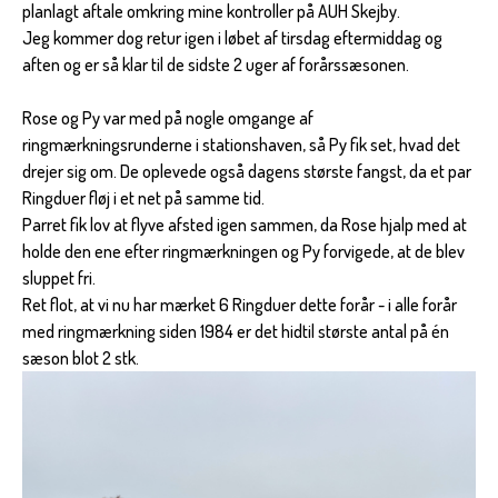
planlagt aftale omkring mine kontroller på AUH Skejby.
Jeg kommer dog retur igen i løbet af tirsdag eftermiddag og
aften og er så klar til de sidste 2 uger af forårssæsonen.
Rose og Py var med på nogle omgange af
ringmærkningsrunderne i stationshaven, så Py fik set, hvad det
drejer sig om. De oplevede også dagens største fangst, da et par
Ringduer fløj i et net på samme tid.
Parret fik lov at flyve afsted igen sammen, da Rose hjalp med at
holde den ene efter ringmærkningen og Py forvigede, at de blev
sluppet fri.
Ret flot, at vi nu har mærket 6 Ringduer dette forår - i alle forår
med ringmærkning siden 1984 er det hidtil største antal på én
sæson blot 2 stk.