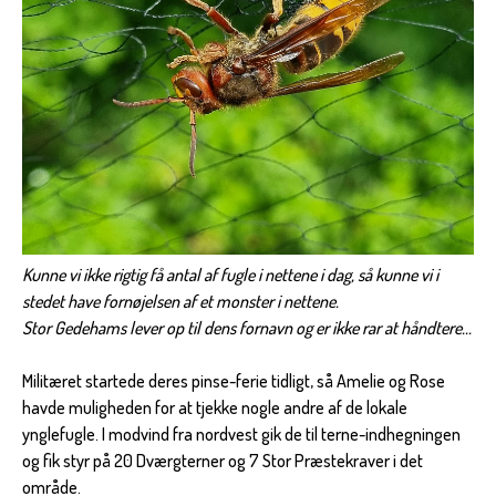
Kunne vi ikke rigtig få antal af fugle i nettene i dag, så kunne vi i
stedet have fornøjelsen af et monster i nettene.
Stor Gedehams lever op til dens fornavn og er ikke rar at håndtere...
Militæret startede deres pinse-ferie tidligt, så Amelie og Rose
havde muligheden for at tjekke nogle andre af de lokale
ynglefugle. I modvind fra nordvest gik de til terne-indhegningen
og fik styr på 20 Dværgterner og 7 Stor Præstekraver i det
område.