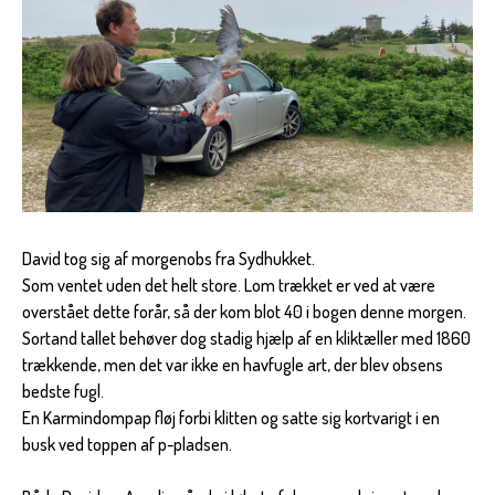
David tog sig af morgenobs fra Sydhukket.
Som ventet uden det helt store. Lom trækket er ved at være
overstået dette forår, så der kom blot 40 i bogen denne morgen.
Sortand tallet behøver dog stadig hjælp af en kliktæller med 1860
trækkende, men det var ikke en havfugle art, der blev obsens
bedste fugl.
En Karmindompap fløj forbi klitten og satte sig kortvarigt i en
busk ved toppen af p-pladsen.