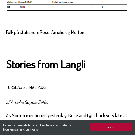
Folk på stationen: Rose, Amelie og Morten
Stories from Langli
TORSDAG 25. MAJ 2023
af Amelie Sophie Zeller
As Morten mentioned yesterday, Rose and I got back very late at
night after our adventure on Langli. At 10 in the morning Bjarne
Denne hjemmeside bruger cookies for at vi kan forbedre
Forstået!
drove us to the island with the tractor. The weather was fine and
brugeroplevelsen.
Læs mere