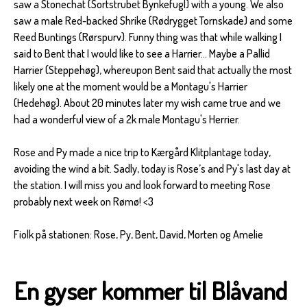
saw a Stonechat (Sortstrubet Bynkefugl) with a young. We also
saw a male Red-backed Shrike (Rødrygget Tornskade) and some
Reed Buntings (Rørspurv). Funny thing was that while walking I
said to Bent that I would like to see a Harrier... Maybe a Pallid
Harrier (Steppehøg), whereupon Bent said that actually the most
likely one at the moment would be a Montagu's Harrier
(Hedehøg). About 20 minutes later my wish came true and we
had a wonderful view of a 2k male Montagu's Herrier.
Rose and Py made a nice trip to Kærgård Klitplantage today,
avoiding the wind a bit. Sadly, today is Rose’s and Py's last day at
the station. I will miss you and look forward to meeting Rose
probably next week on Rømø! <3
Fiolk på stationen: Rose, Py, Bent, David, Morten og Amelie
En gyser kommer til Blåvand