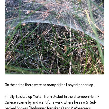
On the paths there were so many of the Labyrintedderkop.
Finally, I picked up Morten from Oksbøl. In the afternoon Henrik
Callesen came by and went for a walk, where he saw 5 Red-
backed Shrikes (Rødrygget Tornskade) and 2 Wheatears