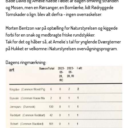
Både David og Amelie nåede i løbet af dagen omkring stranden
og Mosen, men en Rørsanger, en Bomlærke, lidt Rødryggede
Tornskader o.lign. blev alt derfra - ingen overraskelser.
Morten Bentzon var på optælling for Naturstyrelsen og kiggede
forbi for en snak og medbragte friske rundstykker.
Tak for det og håber så, at Amelie´s tal for ynglende Dværgterner
på Hukket er velkomne i Naturstyrelsen overvågningsprogram.
Dagens ringmærkning: