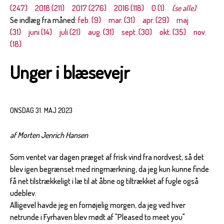
(247)
2018 (211)
2017 (276)
2016 (118)
0 (1)
(se alle)
Se indlæg fra måned:
feb. (9)
mar. (31)
apr. (29)
maj
(31)
juni (14)
juli (21)
aug. (31)
sept. (30)
okt. (35)
nov.
(18)
Unger i blæsevejr
ONSDAG 31. MAJ 2023
af Morten Jenrich Hansen
Som ventet var dagen præget af frisk vind fra nordvest, så det
blev igen begrænset med ringmærkning, da jeg kun kunne finde
få net tilstrækkeligt i læ til at åbne og tiltrækket af fugle også
udeblev.
Alligevel havde jeg en fornøjelig morgen, da jeg ved hver
netrunde i Fyrhaven blev mødt af "Pleased to meet you"