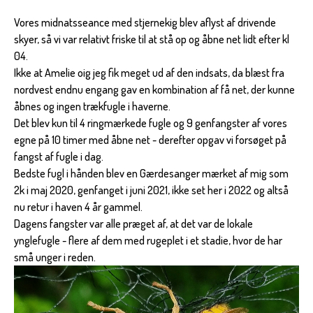
Vores midnatsseance med stjernekig blev aflyst af drivende
skyer, så vi var relativt friske til at stå op og åbne net lidt efter kl
04.
Ikke at Amelie oig jeg fik meget ud af den indsats, da blæst fra
nordvest endnu engang gav en kombination af få net, der kunne
åbnes og ingen trækfugle i haverne.
Det blev kun til 4 ringmærkede fugle og 9 genfangster af vores
egne på 10 timer med åbne net - derefter opgav vi forsøget på
fangst af fugle i dag.
Bedste fugl i hånden blev en Gærdesanger mærket af mig som
2k i maj 2020, genfanget i juni 2021, ikke set her i 2022 og altså
nu retur i haven 4 år gammel.
Dagens fangster var alle præget af, at det var de lokale
ynglefugle - flere af dem med rugeplet i et stadie, hvor de har
små unger i reden.