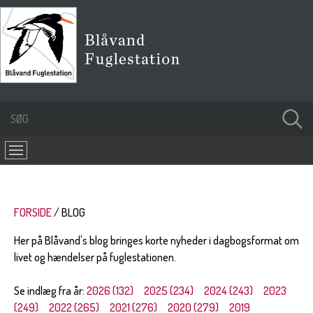
FORSIDE
BLOG
Her på Blåvand's blog bringes korte nyheder i dagbogsformat om
livet og hændelser på fuglestationen.
Se indlæg fra år:
2026 (132)
2025 (234)
2024 (243)
2023
(249)
2022 (265)
2021 (276)
2020 (279)
2019