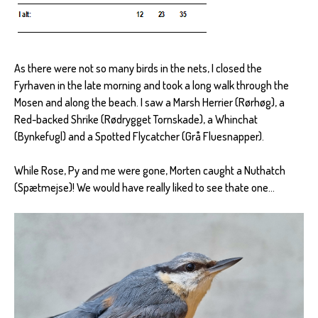
As there were not so many birds in the nets, I closed the
Fyrhaven in the late morning and took a long walk through the
Mosen and along the beach. I saw a Marsh Herrier (Rørhøg), a
Red-backed Shrike (Rødrygget Tornskade), a Whinchat
(Bynkefugl) and a Spotted Flycatcher (Grå Fluesnapper).
While Rose, Py and me were gone, Morten caught a Nuthatch
(Spætmejse)! We would have really liked to see thate one...