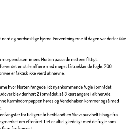
 nord og nordvestlige hjørne. Forventningerne til dagen var derfor ikke
å morgenobsen, imens Morten passede nettene flittigt.
orventet en stille affære med meget få trækkende fugle. 700
omvie er faktisk ikke værd at nævne.
averne hvor Morten fangede lidt nyankommende fugle i området
dover blev der hørt 2 i området, så 3 kærsangere i alt herude.
 kunne Karmindompappen høres og Vendehalsen kommer også med
t.
fangster fra tidligere år heriblandt en Skovspurv helt tilbage fra
ngmærket om efteråret. Det er altid glædeligt med de fugle som
 flere års fravær !