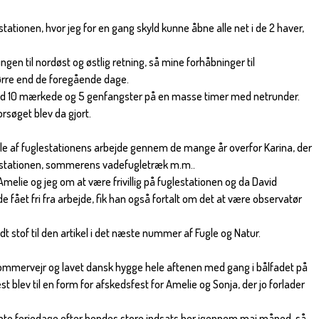
stationen, hvor jeg for en gang skyld kunne åbne alle net i de 2 haver,
ingen til nordøst og østlig retning, så mine forhåbninger til
ørre end de foregående dage.
d 10 mærkede og 5 genfangster på en masse timer med netrunder.
rsøget blev da gjort.
rale af fuglestationens arbejde gennem de mange år overfor Karina, der
lestationen, sommerens vadefugletræk m.m..
melie og jeg om at være frivillig på fuglestationen og da David
e fået fri fra arbejde, fik han også fortalt om det at være observatør
dt stof til den artikel i det næste nummer af Fugle og Natur.
sommervejr og lavet dansk hygge hele aftenen med gang i bålfadet på
 blev til en form for afskedsfest for Amelie og Sonja, der jo forlader
.
ente feriedage efter hendes store indsats her igennem maj måned, så