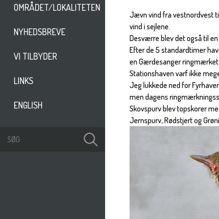
OMRÅDET/LOKALITETEN
Jævn vind fra vestnordvest ti
vind i sejlene.
NYHEDSBREVE
Desværre blev det også til e
Efter de 5 standardtimer hav
VI TILBYDER
en Gærdesanger ringmærket he
Stationshaven varf ikke mege
LINKS
Jeg lukkede ned for Fyrhaven,
men dagens ringmærkningssum
ENGLISH
Skovspurv blev topskorer med
Jernspurv, Rødstjert og Grøni