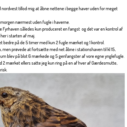
l nordvest tillod mig at åbne nettene i begge haver uden for meget
n morgen nærmest uden fugle i haverne.
e Fyrhaven således kun produceret en fangst og det var en kontrol af
r i starten af maj.
t bedre på de 5 timer med kun 2 fugle mærket og 1 kontrol.
 men prøvede at fortsætte med net åbne i stationshaven til kl 15,
 blev på blot 6 mærkede og 5 genfangster af vore egne ynglefugle.
 2 mærket ellers satte jeg kun ring på en af hver af Gærdesmutte,
risk.