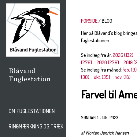
FORSIDE
BLOG
Her på Blåvand's blog bringe
fuglestationen.
Se indlæg fra år:
2026 (132)
(276)
2020 (279)
2019 (
Se indlæg fra måned:
feb. (9)
(30)
okt. (35)
nov. (18)
Farvel til Ame
OM FUGLESTATIONEN
SØNDAG 4. JUNI 2023
RINGMÆRKNING OG TRÆK
af Morten Jenrich Hansen