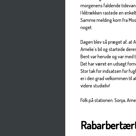
morgenens faldende tidevan
I klitrækken rastede en enkel
Samme melding kom fra Mosen
noget.
Dagen blev så præget af, at Am
Amelie´s bil og startede dere
Bent var herude og var med ti
Det har været en udsøgt forn
Stor tak for indsatsen for fu
er i den grad velkommen til a
videre studieliv!
Folk på stationen: Sonja, Ame
Rabarbertær