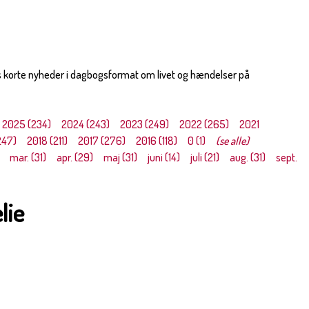
s korte nyheder i dagbogsformat om livet og hændelser på
2025 (234)
2024 (243)
2023 (249)
2022 (265)
2021
247)
2018 (211)
2017 (276)
2016 (118)
0 (1)
(se alle)
mar. (31)
apr. (29)
maj (31)
juni (14)
juli (21)
aug. (31)
sept.
lie