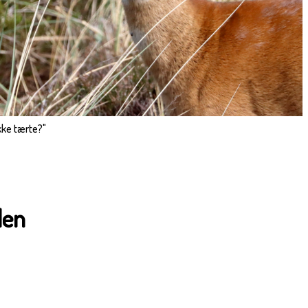
ykke tærte?"
len