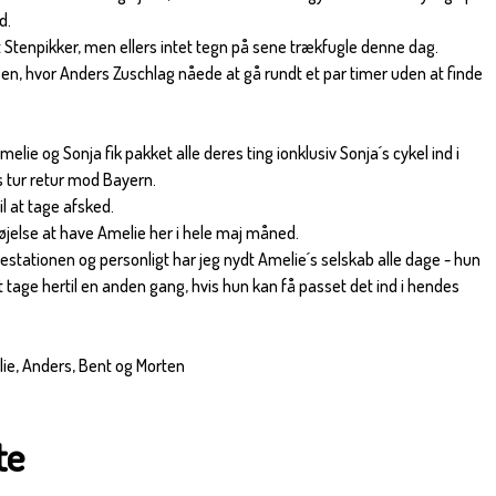
d.
t Stenpikker, men ellers intet tegn på sene trækfugle denne dag.
, hvor Anders Zuschlag nåede at gå rundt et par timer uden at finde
elie og Sonja fik pakket alle deres ting ionklusiv Sonja´s cykel ind i
s tur retur mod Bayern.
l at tage afsked.
øjelse at have Amelie her i hele maj måned.
glestationen og personligt har jeg nydt Amelie´s selskab alle dage - hun
t tage hertil en anden gang, hvis hun kan få passet det ind i hendes
lie, Anders, Bent og Morten
te