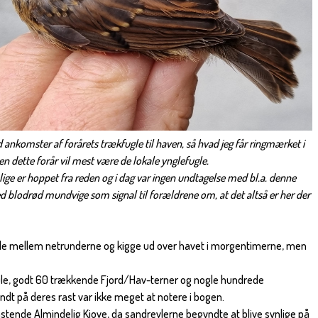
med ankomster af forårets trækfugle til haven, så hvad jeg får ringmærket i
en dette forår vil mest være de lokale ynglefugle.
 lige er hoppet fra reden og i dag var ingen undtagelse med bl.a. denne
d blodrød mundvige som signal til forældrene om, at det altså er her der
idde mellem netrunderne og kigge ud over havet i morgentimerne, men
le, godt 60 trækkende Fjord/Hav-terner og nogle hundrede
undt på deres rast var ikke meget at notere i bogen.
astende Almindelig Kjove, da sandrevlerne begyndte at blive synlige på