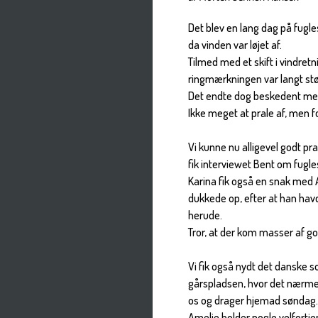
Det blev en lang dag på fugle
da vinden var løjet af.
Tilmed med et skift i vindretn
ringmærkningen var langt st
Det endte dog beskedent me
Ikke meget at prale af, men fo
Vi kunne nu alligevel godt p
fik interviewet Bent om fug
Karina fik også en snak med A
dukkede op, efter at han havd
herude.
Tror, at der kom masser af go
Vi fik også nydt det danske 
gårspladsen, hvor det nærmest
os og drager hjemad søndag
Amelie holder nogle velfortj