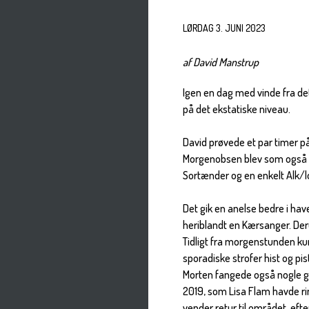
LØRDAG 3. JUNI 2023
af David Manstrup
Igen en dag med vinde fra det
på det ekstatiske niveau.
David prøvede et par timer p
Morgenobsen blev som også f
Sortænder og en enkelt Alk/l
Det gik en anelse bedre i h
heriblandt en Kærsanger. Deru
Tidligt fra morgenstunden
sporadiske strofer hist og pis
Morten fangede også nogle gen
2019, som Lisa Flam havde ri
vender retur til området, efter