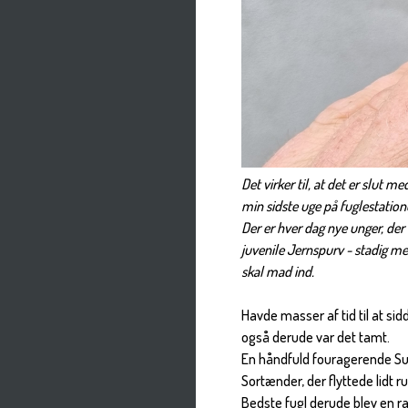
Det virker til, at det er slut 
min sidste uge på fuglestation
Der er hver dag nye unger, der
juvenile Jernspurv - stadig me
skal mad ind.
Havde masser af tid til at s
også derude var det tamt.
En håndfuld fouragerende Su
Sortænder, der flyttede lidt r
Bedste fugl derude blev en r