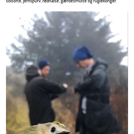
solsorte, jernspurv, rødhalse, gærdesmutte og fuglekonger.