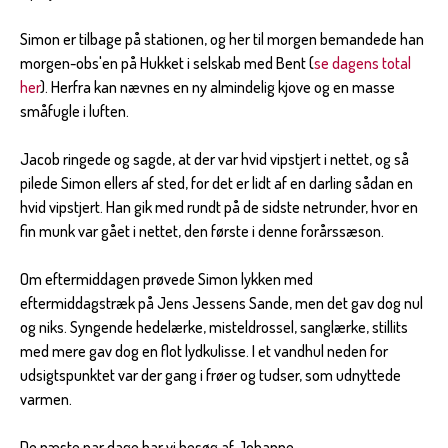
Simon er tilbage på stationen, og her til morgen bemandede han
morgen-obs'en på Hukket i selskab med Bent (
se dagens total
her
). Herfra kan nævnes en ny almindelig kjove og en masse
småfugle i luften.
Jacob ringede og sagde, at der var hvid vipstjert i nettet, og så
pilede Simon ellers af sted, for det er lidt af en darling sådan en
hvid vipstjert. Han gik med rundt på de sidste netrunder, hvor en
fin munk var gået i nettet, den første i denne forårssæson.
Om eftermiddagen prøvede Simon lykken med
eftermiddagstræk på Jens Jessens Sande, men det gav dog nul
og niks. Syngende hedelærke, misteldrossel, sanglærke, stillits
med mere gav dog en flot lydkulisse. I et vandhul neden for
udsigtspunktet var der gang i frøer og tudser, som udnyttede
varmen.
De næste par dage har vi besøg af Johanne.