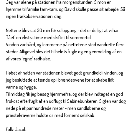
Jeg var alene på stationen fra morgenstunden. Simon er
hjemme til familie tam-tam, og David skulle passe sit arbejde. Så
ingen trækobservationer i dag.
Nettene blev sat 30 min før solopgang - det er dejligt at vi har
'fået' en ekstra time med skiftet til sommertid.
Vinden var hård, og lommerne på nettetene stod vandrette flere
steder. Alligevel blev det til hele 5 fugle og en genmelding af en
af vores 'egne' rødhalse.
I løbet af natten var stationen blevet godt grundkold i vinden, og
jeg besluttede at tænde op i brændeovene for at skabe lidt
varme og hygge.
Til middag fik jeg besøg hjemmefra, og der blev indtaget en god
frokost efterfuglt af en udflugt til Sabinebunkeren. Sigten var dog
nede på et par hundrede meter - men sandløberne og
præstekraverne holdte os med fornemt selskab.
Folk: Jacob