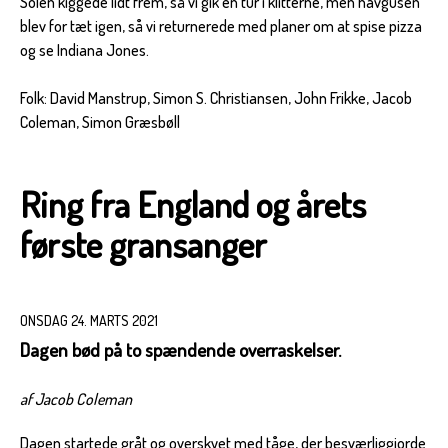
Solen kiggede lidt frem, så vi gik en tur i klitterne, men havgusen
blev for tæt igen, så vi returnerede med planer om at spise pizza
og se Indiana Jones.
Folk: David Manstrup, Simon S. Christiansen, John Frikke, Jacob
Coleman, Simon Græsbøll
Ring fra England og årets
første gransanger
ONSDAG 24. MARTS 2021
Dagen bød på to spændende overraskelser.
af Jacob Coleman
Dagen startede gråt og overskyet med tåge, der besværliggjorde