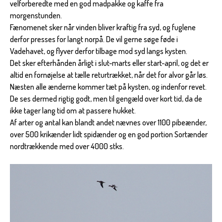
velforberedte med en god madpakke og kaffe fra
morgenstunden.
Fænomenet sker når vinden bliver kraftig fra syd, og fuglene
derfor presses for langt norpå. De vil gerne søge føde i
Vadehavet, og flyver derfor tilbage mod syd langs kysten.
Det sker efterhånden årligt i slut-marts eller start-april, og det er
altid en fornøjelse at tælle returtrækket, når det for alvor går løs.
Næsten alle ænderne kommer tæt på kysten, og indenfor revet.
De ses dermed rigtig godt, men til gengæld over kort tid, da de
ikke tager lang tid om at passere hukket.
Af arter og antal kan blandt andet nævnes over 1100 pibeænder,
over 500 krikænder lidt spidænder og en god portion Sortænder
nordtrækkende med over 4000 stks.