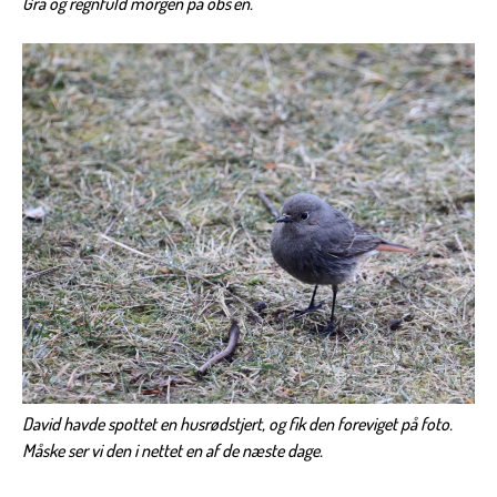
Grå og regnfuld morgen på obs'en.
David havde spottet en husrødstjert, og fik den foreviget på foto.
Måske ser vi den i nettet en af de næste dage.