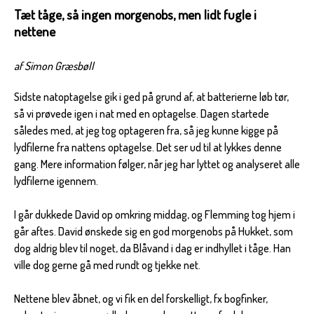
Tæt tåge, så ingen morgenobs, men lidt fugle i
nettene
af Simon Græsbøll
Sidste natoptagelse gik i ged på grund af, at batterierne løb tør,
så vi prøvede igen i nat med en optagelse. Dagen startede
således med, at jeg tog optageren fra, så jeg kunne kigge på
lydfilerne fra nattens optagelse. Det ser ud til at lykkes denne
gang. Mere information følger, når jeg har lyttet og analyseret alle
lydfilerne igennem.
I går dukkede David op omkring middag, og Flemming tog hjem i
går aftes. David ønskede sig en god morgenobs på Hukket, som
dog aldrig blev til noget, da Blåvand i dag er indhyllet i tåge. Han
ville dog gerne gå med rundt og tjekke net.
Nettene blev åbnet, og vi fik en del forskelligt, fx bogfinker,