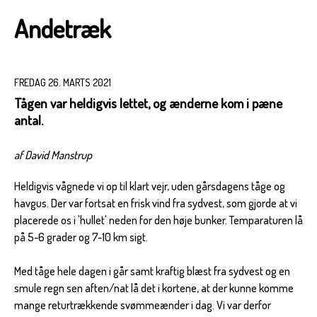
Andetræk
FREDAG 26. MARTS 2021
Tågen var heldigvis lettet, og ænderne kom i pæne
antal.
af David Manstrup
Heldigvis vågnede vi op til klart vejr, uden gårsdagens tåge og
havgus. Der var fortsat en frisk vind fra sydvest, som gjorde at vi
placerede os i 'hullet' neden for den høje bunker. Temparaturen lå
på 5-6 grader og 7-10 km sigt.
Med tåge hele dagen i går samt kraftig blæst fra sydvest og en
smule regn sen aften/nat lå det i kortene, at der kunne komme
mange returtrækkende svømmeænder i dag. Vi var derfor