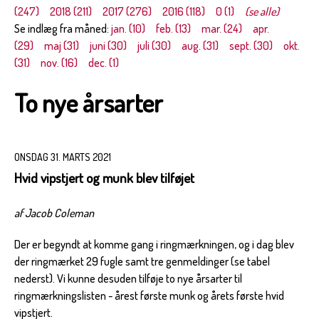
(247)
2018 (211)
2017 (276)
2016 (118)
0 (1)
(se alle)
Se indlæg fra måned:
jan. (10)
feb. (13)
mar. (24)
apr.
(29)
maj (31)
juni (30)
juli (30)
aug. (31)
sept. (30)
okt.
(31)
nov. (16)
dec. (1)
To nye årsarter
ONSDAG 31. MARTS 2021
Hvid vipstjert og munk blev tilføjet
af Jacob Coleman
Der er begyndt at komme gang i ringmærkningen, og i dag blev
der ringmærket 29 fugle samt tre genmeldinger (se tabel
nederst). Vi kunne desuden tilføje to nye årsarter til
ringmærkningslisten - årest første munk og årets første hvid
vipstjert.