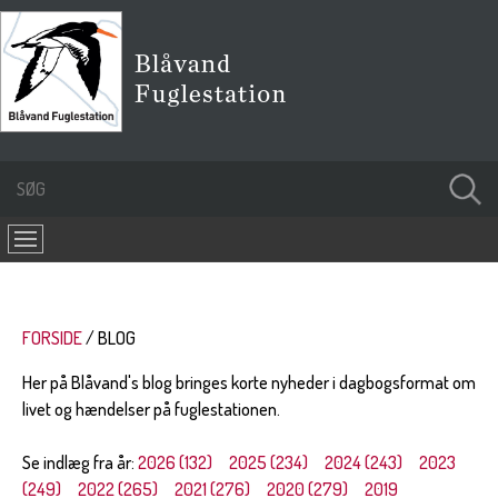
FORSIDE
BLOG
Her på Blåvand's blog bringes korte nyheder i dagbogsformat om
livet og hændelser på fuglestationen.
Se indlæg fra år:
2026 (132)
2025 (234)
2024 (243)
2023
(249)
2022 (265)
2021 (276)
2020 (279)
2019