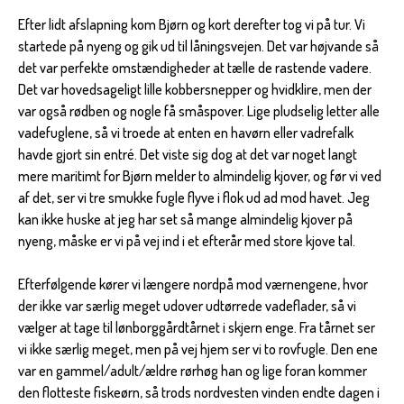
Efter lidt afslapning kom Bjørn og kort derefter tog vi på tur. Vi
startede på nyeng og gik ud til låningsvejen. Det var højvande så
det var perfekte omstændigheder at tælle de rastende vadere.
Det var hovedsageligt lille kobbersnepper og hvidklire, men der
var også rødben og nogle få småspover. Lige pludselig letter alle
vadefuglene, så vi troede at enten en havørn eller vadrefalk
havde gjort sin entré. Det viste sig dog at det var noget langt
mere maritimt for Bjørn melder to almindelig kjover, og før vi ved
af det, ser vi tre smukke fugle flyve i flok ud ad mod havet. Jeg
kan ikke huske at jeg har set så mange almindelig kjover på
nyeng, måske er vi på vej ind i et efterår med store kjove tal.
Efterfølgende kører vi længere nordpå mod værnengene, hvor
der ikke var særlig meget udover udtørrede vadeflader, så vi
vælger at tage til lønborggårdtårnet i skjern enge. Fra tårnet ser
vi ikke særlig meget, men på vej hjem ser vi to rovfugle. Den ene
var en gammel/adult/ældre rørhøg han og lige foran kommer
den flotteste fiskeørn, så trods nordvesten vinden endte dagen i