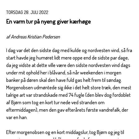
TORSDAG 28. JULI 2022
En varm tur på nyeng giver kærhøge
af Andreas Kristian Pedersen
I dag var det den sidste dag med kulde og nordvesten vind, så fra
start havde jeg humøret lidt mere oppe end de sidste par dage,
da jeg vidste at dette ville være den sidste nordvesten vind dags
under mit ophold her i blåvand, så når weekenden i morgen
banker på døren skal den have fuld gas helt frem til søndag.
Morgenobsen udmøntede sig ikke i det helt store træk, den mest
talrige art var strandskade med 74 fugle (den blev dog fordoblet
af Bjørn som tog en kort tur nede ved stranden om
eftermiddagen), men den gav efterårets første vandrefalk, der
var en han.
Efter morgenobsen og en kort middagslur, tog Bjørn og jeg til