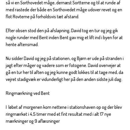
så vi en Sorthovedet måge, dernæst Sortterne og til at runde af
med rastede der både en Sorthovedet måge udover revet og en
flot Rovterne på forholdsvis tæt afstand.
Efter obsen stod den på afslapning, David tog en tur og jeg gik
nogle runder med Bent inden Bent gav mig et lift ind i byen for at
hente aftensmad.
Nu sidder David og jeg på stationen, og Bjørn er ude på stranden i
jagt efter måger og vadere som er fotogene. David overvejer at
gå en tur her til aften og jeg kunne godt lokkes til at tage med, da
vejret stadigvæk er vidunderligt her på den anden sidste juli dag.
Ringmærkning ved Bent
I løbet af morgenen kom nettene i stationshaven op og der blev
ringmærket i 4,5 timer med et fint resultat med i alt 17 nye
mærkninger og 9 aflæsninger