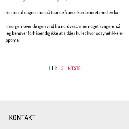
Resten af dagen stod på tour de france kombineret med en lur.
I morgen lover de igen vind fra nordvest, men noget svagere, så
jeg behøver forhåbentlig ikke at sidde i hullet hvor udsynet ikke er
optimal.
1
|
2
|
3
NÆSTE
KONTAKT