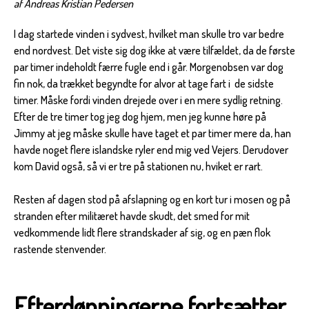
af Andreas Kristian Pedersen
I dag startede vinden i sydvest, hvilket man skulle tro var bedre
end nordvest. Det viste sig dog ikke at være tilfældet, da de første
par timer indeholdt færre fugle end i går. Morgenobsen var dog
fin nok, da trækket begyndte for alvor at tage fart i de sidste
timer. Måske fordi vinden drejede over i en mere sydlig retning.
Efter de tre timer tog jeg dog hjem, men jeg kunne høre på
Jimmy at jeg måske skulle have taget et par timer mere da, han
havde noget flere islandske ryler end mig ved Vejers. Derudover
kom David også, så vi er tre på stationen nu, hviket er rart.
Resten af dagen stod på afslapning og en kort tur i mosen og på
stranden efter militæret havde skudt, det smed for mit
vedkommende lidt flere strandskader af sig, og en pæn flok
rastende stenvender.
Efterdønningerne fortsætter