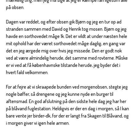
på obsen.
Dagen var reddet, og efter obsen gik Bjørn og jeg en tur op ad
stranden sammen med David og Henrik tog mosen. Bjørn og jeg
havde en sorthovedet måge 1k. Det er vildt at under næsten hele
mit ophold har der været sorthovedet måge daglig, en gang var
det en jeg ærgede mig over hvis jeg missede. Den er godt nok
ved at være almindelig herude, det samme med rovterne. Måske
er vi ved at få københavnske tilstande herude, jeg byder det i
hvert fald velkommen.
For at fejre at vi skraapede bunden ved morgenobsen, stegte jeg
nogle bøffer, så drengene og jeg kunne nyde en burger til
aftensmad. En god afslutning på den sidste hele dag jeg har her
på blåvand fuglestation. Heldigvis er der en dag i morgen, så I kan
bare vente jer birder-dk, for der er langt fra Skagen til Blåvand, og
i morgen giver vi igen hele armen.