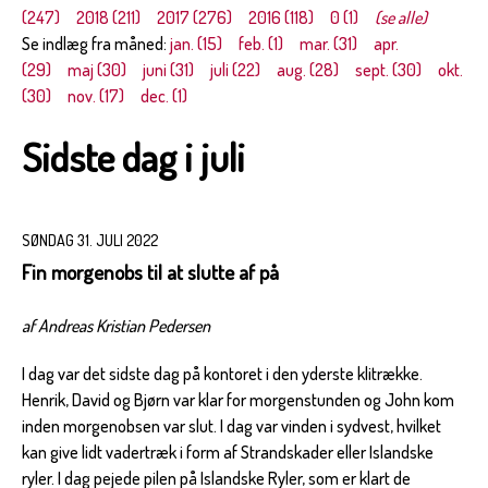
(247)
2018 (211)
2017 (276)
2016 (118)
0 (1)
(se alle)
Se indlæg fra måned:
jan. (15)
feb. (1)
mar. (31)
apr.
(29)
maj (30)
juni (31)
juli (22)
aug. (28)
sept. (30)
okt.
(30)
nov. (17)
dec. (1)
Sidste dag i juli
SØNDAG 31. JULI 2022
Fin morgenobs til at slutte af på
af Andreas Kristian Pedersen
I dag var det sidste dag på kontoret i den yderste klitrække.
Henrik, David og Bjørn var klar for morgenstunden og John kom
inden morgenobsen var slut. I dag var vinden i sydvest, hvilket
kan give lidt vadertræk i form af Strandskader eller Islandske
ryler. I dag pejede pilen på Islandske Ryler, som er klart de