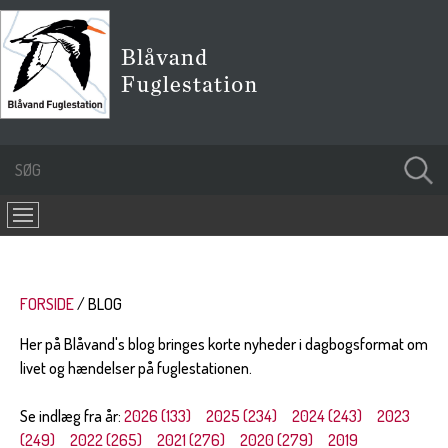
FORSIDE
BLOG
Her på Blåvand's blog bringes korte nyheder i dagbogsformat om
livet og hændelser på fuglestationen.
Se indlæg fra år:
2026 (133)
2025 (234)
2024 (243)
2023
(249)
2022 (265)
2021 (276)
2020 (279)
2019