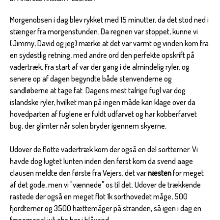
Morgenobsen i dag blev rykket med 15 minutter, da det stod ned i
stænger fra morgenstunden. Da regnen var stoppet, kunne vi
(Jimmy, David og jeg) mærke at det var varmt og vinden kom fra
en sydøstlig retning, med andre ord den perfekte opskrift på
vadertræk. Fra start af var der gang i de almindelig ryler, og
senere op af dagen begyndte både stenvenderne og
sandløberne at tage fat. Dagens mest talrige fugl var dog
islandske ryler, hvilket man på ingen måde kan klage over da
hovedparten af fuglene er fuldt udfarvet og har kobberfarvet
bug, der glimter når solen bryder igennem skyerne.
Udover de flotte vadertræk kom der også en del sortterner. Vi
havde dog lugtet lunten inden den først kom da svend aage
clausen meldte den første fra Vejers, det var
næsten
for meget
af det gode, men vi "vænnede" os til det. Udover de trækkende
rastede der også en meget flot 1k sorthovedet måge, 500
fjordterner og 3500 hættemåger på stranden, så igen i dag en
fænomenal juli obs her i blåvand.