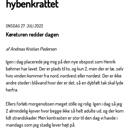
hybenkrattet
ONSDAG 27. JULI 2022
Køreturen redder dagen
af Andreas Kristian Pedersen
Igen i dag placerede jeg mig på den nye obspost som Henrik
bøhmer har lavet. Der er plads til to, og kun 2, men der er læ, selv
hvis vinden kommer fra nord, nordvest eller nordøst. Der er ikke
andre steder i blåvand hvor der er det, så en dybfølt tak skal lyde
herfra.
Ellers forløb morgenobsen meget stille og rolig. Igen i dag så jeg
2 almindelig kjover hvor begge ikke så helt adulte ud, og der kom
lidt strandskader. Men kontrasten er stor til den dag vi havde i
mandags som jeg stadig lever højt på.