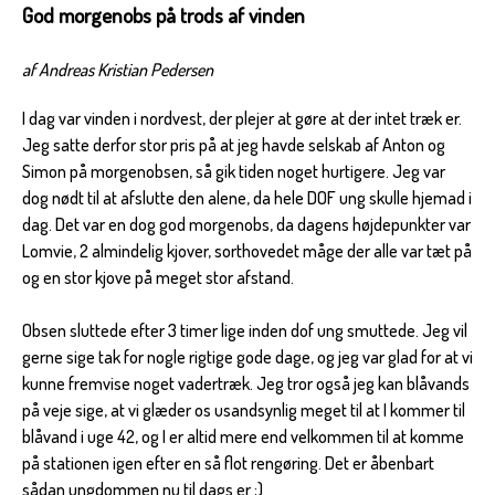
God morgenobs på trods af vinden
af Andreas Kristian Pedersen
I dag var vinden i nordvest, der plejer at gøre at der intet træk er.
Jeg satte derfor stor pris på at jeg havde selskab af Anton og
Simon på morgenobsen, så gik tiden noget hurtigere. Jeg var
dog nødt til at afslutte den alene, da hele DOF ung skulle hjemad i
dag. Det var en dog god morgenobs, da dagens højdepunkter var
Lomvie, 2 almindelig kjover, sorthovedet måge der alle var tæt på
og en stor kjove på meget stor afstand.
Obsen sluttede efter 3 timer lige inden dof ung smuttede. Jeg vil
gerne sige tak for nogle rigtige gode dage, og jeg var glad for at vi
kunne fremvise noget vadertræk. Jeg tror også jeg kan blåvands
på veje sige, at vi glæder os usandsynlig meget til at I kommer til
blåvand i uge 42, og I er altid mere end velkommen til at komme
på stationen igen efter en så flot rengøring. Det er åbenbart
sådan ungdommen nu til dags er ;)