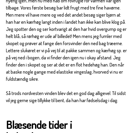
nyeng igen, men nu med håb om rovfugle for varmen var igen
tilbage. Vores første besøg bar lidt frugt med tre fine havørne.
Men mere vil have mere og ved det andet besøg siger bjørn at
han har en kærhøg langt inden i landet han ikke kan blive klog på.
Jeg spotter den og ser kortvarigt at den har hvid overgump og er
helt blå, så rørhøg er ude af billedet! Men mens jeg fumler med
skopet og prøver at fange den forsvinder den ned bag træerne.
Lettere slukøret er vi på vej til at pakke sammen og kærhøg sp. er
på vej ned i bogen, da vi finder den igen nu i okay afstand. Jeg
finder den i skopet og ser at det er en flot hedehøg han. Den når
at baske nogle gange med elastiske vingeslag, hvorved vi nu er
fuldstændig sikre.
Så trods nordvesten vinden blev det en god dag alligevel. Til sidst
vil jeg gerne sige tillykke til bent, da han har fødselsdag i dag.
Blæsende tider i