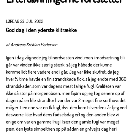
LØRDAG 23. JULI 2022
God dag i den yderste klitrække
af Andreas Kristian Pedersen
Igen i dag vågnede jeg til nordvesten vind, men i modsætning til i
går var vinden ikke særlig stærk, så jeg håbede der kunne
komme lidt flere vadere end i går. Jeg var ikke skuffet, da jeg
hver ½ time havde en fin strandskade flok, så jeg endte med 360
strandskader, som var dagens mest talrige fugl. Kvaliteten var
ikke så stor på morgenobsen, men Bjørn og jeg tog senere op af
dagen på en lille strandtur hvor der var 2 meget fine sorthovedet
måger. Den ene var en 1k fugl, dvs. den kom til verden i år (jeg ved
desværre ikke hvad dens fødselsdag er) og den anden blev vi
enige om var en gammel fugl. Især den gamle fugl var meget
pæn, den lyste simpelthen op på sådan en gråvejrs dag her i