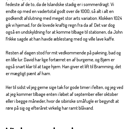
fedeste af de to, da de Islandske stadig er i sommerdragt. Vi
endte op med en vadertotal godt over de 1000, så alt i alt en
godkendt afslutning med meget stor arts variation. Klokken 1024
gik vi hjemad, for de lovede kraftig regn fra da af. Det var dog
også en undskyldning for at komme tilbage til stationen, da John
Frikke sagde at han havde æblestang med og ville lave kaffe.
Resten af dagen stod for mit vedkommende på pakning, bad og
en lille lur. David har lige fortærret en af burgerne, og Bjørn er
også snart klar til at tage hjem. Han giver et lift til Bramming, det
er mægtigt pænt af ham.
Her til sidst vil jeg gerne sige tak for gode timer i felten, og jeg ved
at jeg kommer tilbage enten i løbet af september eller oktober
eller i begge måneder, hvor de sibiriske småfugle er begyndt at
røre på sig og efteråret virkelig har ramt blåvand.