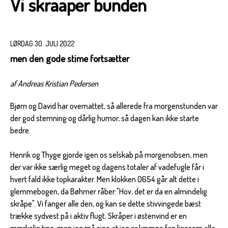
Vi skraaper bunden
LØRDAG 30. JULI 2022
men den gode stime fortsætter
af Andreas Kristian Pedersen
Bjørn og David har overnattet, så allerede fra morgenstunden var
der god stemning og dårlig humor, så dagen kan ikke starte
bedre.
Henrik og Thyge gjorde igen os selskab på morgenobsen, men
der var ikke særlig meget og dagens totaler af vadefugle får i
hvert fald ikke topkarakter. Men klokken 0654 går alt dette i
glemmebogen, da Bøhmer råber:"Hov, det er da en almindelig
skråpe". Vi fanger alle den, og kan se dette stivvingede bæst
trække sydvest på i aktiv flugt. Skråper i østenvind er en
mærkelig ting, men jeg må sige at jeg er kæmpe fan ligesom alle