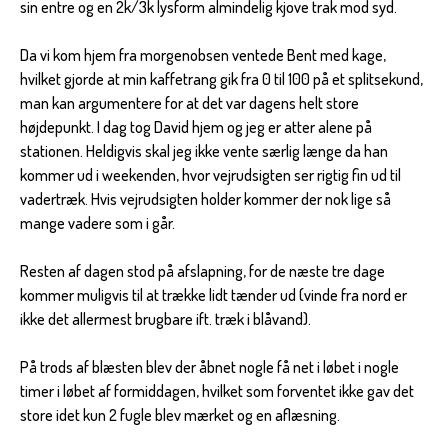
sin entre og en 2k/3k lysform almindelig kjove trak mod syd.
Da vi kom hjem fra morgenobsen ventede Bent med kage,
hvilket gjorde at min kaffetrang gik fra 0 til 100 på et splitsekund,
man kan argumentere for at det var dagens helt store
højdepunkt. I dag tog David hjem og jeg er atter alene på
stationen. Heldigvis skal jeg ikke vente særlig længe da han
kommer ud i weekenden, hvor vejrudsigten ser rigtig fin ud til
vadertræk. Hvis vejrudsigten holder kommer der nok lige så
mange vadere som i går.
Resten af dagen stod på afslapning, for de næste tre dage
kommer muligvis til at trække lidt tænder ud (vinde fra nord er
ikke det allermest brugbare ift. træk i blåvand).
På trods af blæsten blev der åbnet nogle få net i løbet i nogle
timer i løbet af formiddagen, hvilket som forventet ikke gav det
store idet kun 2 fugle blev mærket og en aflæsning.