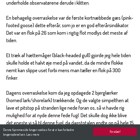
underholde observatørene derude i klitten.
En behagelig overraskelse var de første kortnæbbede gæs (pink-
footed goose) dette efterår, som jo er en god efterårsindikator.
Det var en flok på 26 som kom i rigtig flot modlys det meste af
tiden.
Et træk af hættemåger (black-headed gull) gjorde jeg hele tiden
skulle holde et halvt øje med på vandet, da de mindre flokke
nemt kan slippe uset forbi mens man tæller en flok på 300
finker.
Dagens overraskelse kom da jeg opdagede 2 bjerglærker
(horned lark/shorelark) trækkende. Og de valgte simpelthen at
lave et pitstop på stranden lige nede foran os, så vi havde rig
mulighed for at nyde denne fede fugl. Det skulle dog ikke blive
det eneste vi så til denne fugl, da dagstotalen endte op på hele 15
fugle, hvoraf der kom en flok på hele 10 fugle. Disse valgte på
Denne hjemmeside bruger cookies for at vi kan forbedre
Forstået!
brugeroplevelsen.
Læs mere
samme vis også at raste kort på stranden, hvilket jo bare var ren