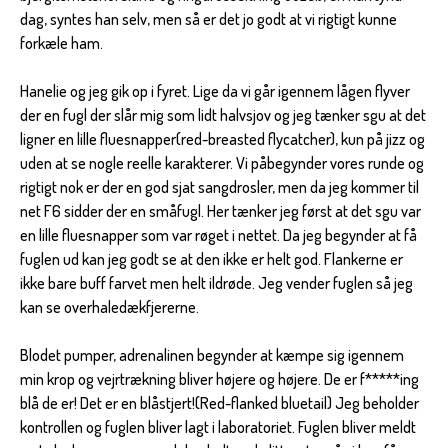
dag, syntes han selv, men så er det jo godt at vi rigtigt kunne
forkæle ham.
Hanelie og jeg gik op i fyret. Lige da vi går igennem lågen flyver
der en fugl der slår mig som lidt halvsjov og jeg tænker sgu at det
ligner en lille fluesnapper(red-breasted flycatcher), kun på jizz og
uden at se nogle reelle karakterer. Vi påbegynder vores runde og
rigtigt nok er der en god sjat sangdrosler, men da jeg kommer til
net F6 sidder der en småfugl. Her tænker jeg først at det sgu var
en lille fluesnapper som var røget i nettet. Da jeg begynder at få
fuglen ud kan jeg godt se at den ikke er helt god. Flankerne er
ikke bare buff farvet men helt ildrøde. Jeg vender fuglen så jeg
kan se overhaledækfjererne.
Blodet pumper, adrenalinen begynder at kæmpe sig igennem
min krop og vejrtrækning bliver højere og højere. De er f*****ing
blå de er! Det er en blåstjert!(Red-flanked bluetail) Jeg beholder
kontrollen og fuglen bliver lagt i laboratoriet. Fuglen bliver meldt