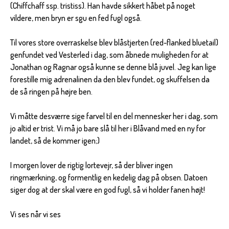
(Chiffchaff ssp. tristiss). Han havde sikkert håbet på noget
vildere, men bryn er sgu en fed fugl også.
Til vores store overraskelse blev blåstjerten (red-flanked bluetail)
genfundet ved Vesterled i dag, som åbnede muligheden for at
Jonathan og Ragnar også kunne se denne blå juvel. Jeg kan lige
forestille mig adrenalinen da den blev fundet, og skuffelsen da
de så ringen på højre ben.
Vi måtte desværre sige farvel til en del mennesker her i dag, som
jo altid er trist. Vi må jo bare slå til her i Blåvand med en ny for
landet, så de kommer igen;)
I morgen lover de rigtig lortevejr, så der bliver ingen
ringmærkning, og formentlig en kedelig dag på obsen. Datoen
siger dog at der skal være en god fugl, så vi holder fanen højt!
Vi ses når vi ses