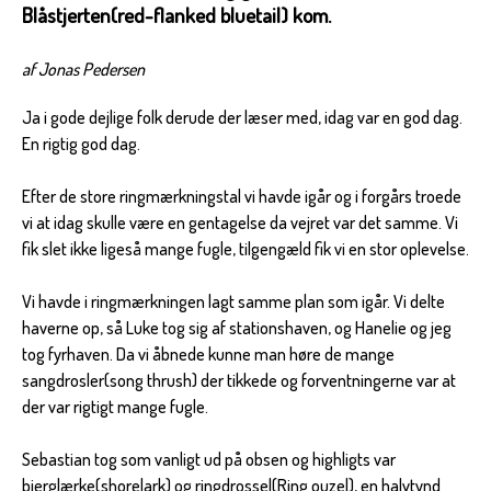
Blåstjerten(red-flanked bluetail) kom.
af Jonas Pedersen
Ja i gode dejlige folk derude der læser med, idag var en god dag.
En rigtig god dag.
Efter de store ringmærkningstal vi havde igår og i forgårs troede
vi at idag skulle være en gentagelse da vejret var det samme. Vi
fik slet ikke ligeså mange fugle, tilgengæld fik vi en stor oplevelse.
Vi havde i ringmærkningen lagt samme plan som igår. Vi delte
haverne op, så Luke tog sig af stationshaven, og Hanelie og jeg
tog fyrhaven. Da vi åbnede kunne man høre de mange
sangdrosler(song thrush) der tikkede og forventningerne var at
der var rigtigt mange fugle.
Sebastian tog som vanligt ud på obsen og highligts var
bjerglærke(shorelark) og ringdrossel(Ring ouzel), en halvtynd