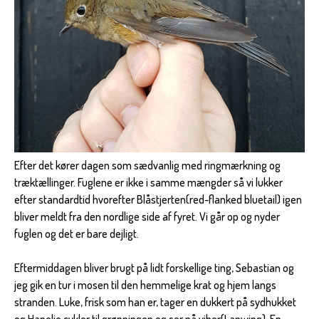
Efter det kører dagen som sædvanlig med ringmærkning og
træktællinger. Fuglene er ikke i samme mængder så vi lukker
efter standardtid hvorefter Blåstjerten(red-flanked bluetail) igen
bliver meldt fra den nordlige side af fyret. Vi går op og nyder
fuglen og det er bare dejligt.
Eftermiddagen bliver brugt på lidt forskellige ting, Sebastian og
jeg gik en tur i mosen til den hemmelige krat og hjem langs
stranden. Luke, frisk som han er, tager en dukkert på sydhukket
og Hanelie cykler til grønningen og ser på viber(Lapwing). En