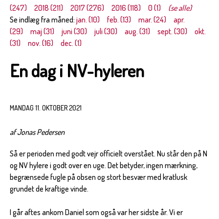
(247)
2018 (211)
2017 (276)
2016 (118)
0 (1)
(se alle)
Se indlæg fra måned:
jan. (10)
feb. (13)
mar. (24)
apr.
(29)
maj (31)
juni (30)
juli (30)
aug. (31)
sept. (30)
okt.
(31)
nov. (16)
dec. (1)
En dag i NV-hyleren
MANDAG 11. OKTOBER 2021
af Jonas Pedersen
Så er perioden med godt vejr officielt overstået. Nu står den på N
og NV hylere i godt over en uge. Det betyder, ingen mærkning,
begrænsede fugle på obsen og stort besvær med kratlusk
grundet de kraftige vinde.
I går aftes ankom Daniel som også var her sidste år. Vi er