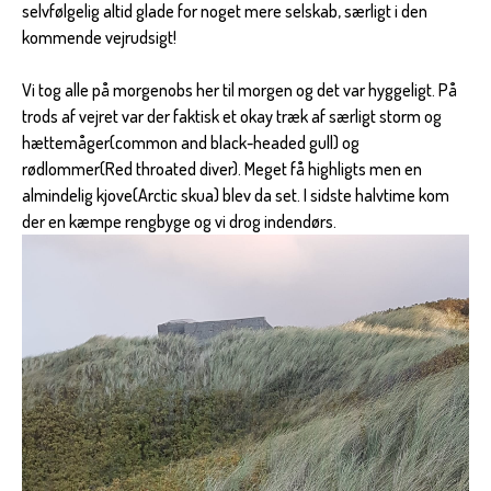
selvfølgelig altid glade for noget mere selskab, særligt i den
kommende vejrudsigt!
Vi tog alle på morgenobs her til morgen og det var hyggeligt. På
trods af vejret var der faktisk et okay træk af særligt storm og
hættemåger(common and black-headed gull) og
rødlommer(Red throated diver). Meget få highligts men en
almindelig kjove(Arctic skua) blev da set. I sidste halvtime kom
der en kæmpe rengbyge og vi drog indendørs.