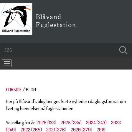
FORSIDE
BLOG
Her på Blåvand's blog bringes korte nyheder i dagbogsformat om
livet og hændelser på fuglestationen.
Se indlæg fra år:
2026 (133)
2025 (234)
2024 (243)
2023
(249)
2022 (265)
2021 (276)
2020 (279)
2019