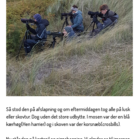
Så stod den på afslapning og om eftermiddagen tog alle på lusk
eller skovtur. Dog uden det store udbytte. I mosen var der en blå
kærhøg(Hen harrier) og i skoven var der korsnæb(crosbills).
Nu står den på kortspil og pizzabagning. Vi glæder os til imorgen.