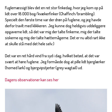
Fuglemæssigt blev det en ret stor finkedag, hvor jeg kom op på
lidt over 18.000 bog/kvækerfinker (Chaffinch/brambling).
Specielt den første time var der drøn på fuglene, og jeg havde
derfor travlt med klikkeren. Jeg kunne dog heldigvis uddeliggere
opgaverne lidt, så det var mig der talte finkerne, mig der talte
siskerne og mig der talte hættemågerne. Det er nu altid rart ikke
at skulle stå med det hele selv;)
Det var en ret hård vind fra syd i dag, hvilket betød, at det var
svært at høre fuglene. Jeg formåede dog at pille lidt bjerglærker
(horned lark) og bjergvipstjerter (grey wagtail) ud.
Dagens observationer kan ses her