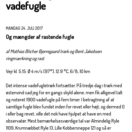
vadefugle
MANDAG 24. JULI 2017
Og mængder af rastende fugle
af Mathias Blicher Bjerregaard træk og Bent Jakobsen
ringmærkning og rast
Vejr kl. 5.15: Ø 4 m/s (97°), 12.9 °C, 6/8, 10 km
Det intense vadefugletræk fortsætter. På tredje dag i træk med
østenvind sad jeg for en gangs skyld alene, men fik alligevel talt
og noteret 1900 vadefugle på fem timer. I betragtning af at
samtlige fugle blev fundet inden for revet eller højt, og dermed 0
i eller bag revet, ville det nok have hjulpet at have en med
observatør. Mest bemærkelsesværdige tal var Almindelig Ryle
1109, Krumnæbbet Ryle 13, Lille Kobbersneppe 121 og så er