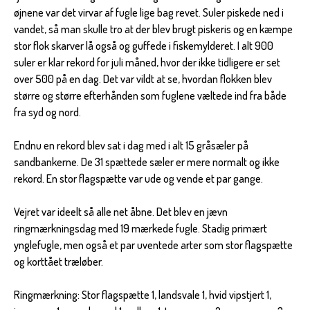
øjnene var det virvar af fugle lige bag revet. Suler piskede ned i
vandet, så man skulle tro at der blev brugt piskeris og en kæmpe
stor flok skarver lå også og guffede i fiskemylderet. I alt 900
suler er klar rekord for juli måned, hvor der ikke tidligere er set
over 500 på en dag. Det var vildt at se, hvordan flokken blev
større og større efterhånden som fuglene væltede ind fra både
fra syd og nord.
Endnu en rekord blev sat i dag med i alt 15 gråsæler på
sandbankerne. De 31 spættede sæler er mere normalt og ikke
rekord. En stor flagspætte var ude og vende et par gange.
Vejret var ideelt så alle net åbne. Det blev en jævn
ringmærkningsdag med 19 mærkede fugle. Stadig primært
ynglefugle, men også et par uventede arter som stor flagspætte
og korttået træløber.
Ringmærkning: Stor flagspætte 1, landsvale 1, hvid vipstjert 1,