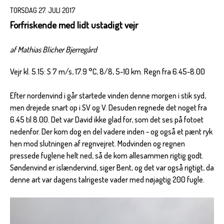
TORSDAG 27. JULI 2017
Forfriskende med lidt ustadigt vejr
af Mathias Blicher Bjerregård
Vejr kl. 5.15: S 7 m/s, 17.9 °C, 8/8, 5-10 km. Regn fra 6.45-8.00
Efter nordenvind i går startede vinden denne morgen i stik syd,
men drejede snart op i SV og V. Desuden regnede det noget fra
6.45 til 8.00. Det var David ikke glad for, som det ses på fotoet
nedenfor. Der kom dog en del vadere inden - og også et pænt ryk
hen mod slutningen af regnvejret. Modvinden og regnen
pressede fuglene helt ned, så de kom allesammen rigtig godt.
Søndenvind er islændervind, siger Bent, og det var også rigtigt, da
denne art var dagens talrigeste vader med nøjagtig 200 fugle.