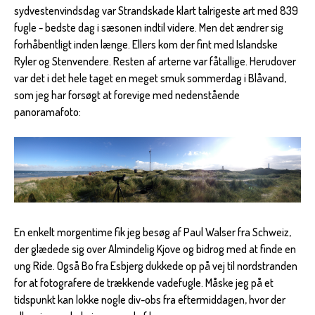
sydvestenvindsdag var Strandskade klart talrigeste art med 839
fugle - bedste dag i sæsonen indtil videre. Men det ændrer sig
forhåbentligt inden længe. Ellers kom der fint med Islandske
Ryler og Stenvendere. Resten af arterne var fåtallige. Herudover
var det i det hele taget en meget smuk sommerdag i Blåvand,
som jeg har forsøgt at forevige med nedenstående
panoramafoto:
En enkelt morgentime fik jeg besøg af Paul Walser fra Schweiz,
der glædede sig over Almindelig Kjove og bidrog med at finde en
ung Ride. Også Bo fra Esbjerg dukkede op på vej til nordstranden
for at fotografere de trækkende vadefugle. Måske jeg på et
tidspunkt kan lokke nogle div-obs fra eftermiddagen, hvor der