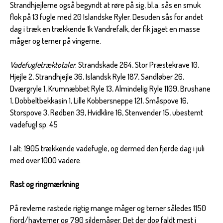
Strandhjejlerne også begyndt at røre på sig, bl.a. sås en smuk
flok på 13 fugle med 20 Islandske Ryler. Desuden sås for andet
dag i træk en trækkende 1k Vandrefalk, der fik jaget en masse
måger og terner på vingerne.
Vadefugletræktotaler
: Strandskade 264, Stor Præstekrave 10,
Hjejle 2, Strandhjejle 36, Islandsk Ryle 187, Sandløber 26,
Dværgryle 1, Krumnæbbet Ryle 13, Almindelig Ryle 1109, Brushane
1, Dobbeltbekkasin 1, Lille Kobbersneppe 121, Småspove 16,
Storspove 3, Rødben 39, Hvidklire 16, Stenvender 15, ubestemt
vadefugl sp. 45
I alt: 1905 trækkende vadefugle, og dermed den fjerde dag i juli
med over 1000 vadere.
Rast og ringmærkning
På revlerne rastede rigtig mange måger og terner således 1150
fjord/havterner og 790 sildemåger. Det der dog faldt mest i