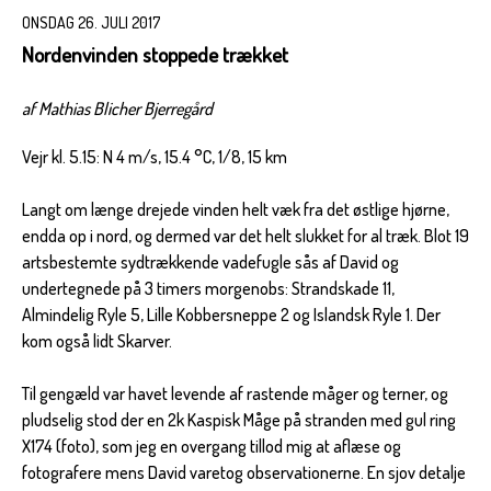
ONSDAG 26. JULI 2017
Nordenvinden stoppede trækket
af Mathias Blicher Bjerregård
Vejr kl. 5.15: N 4 m/s, 15.4 °C, 1/8, 15 km
Langt om længe drejede vinden helt væk fra det østlige hjørne,
endda op i nord, og dermed var det helt slukket for al træk. Blot 19
artsbestemte sydtrækkende vadefugle sås af David og
undertegnede på 3 timers morgenobs: Strandskade 11,
Almindelig Ryle 5, Lille Kobbersneppe 2 og Islandsk Ryle 1. Der
kom også lidt Skarver.
Til gengæld var havet levende af rastende måger og terner, og
pludselig stod der en 2k Kaspisk Måge på stranden med gul ring
X174 (foto), som jeg en overgang tillod mig at aflæse og
fotografere mens David varetog observationerne. En sjov detalje