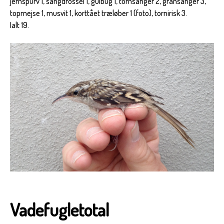
jernspurv 1, sangdrossel 1, gulbug 1, tornsanger 2, gransanger 3,
topmejse 1, musvit 1, korttået træløber 1 (foto), tornirisk 3.
Ialt 19.
Vadefugletotal