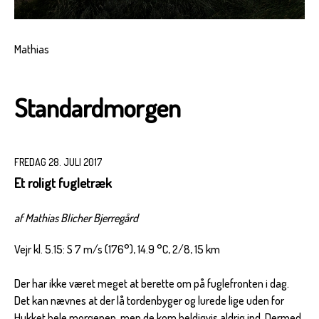
Mathias
Standardmorgen
FREDAG 28. JULI 2017
Et roligt fugletræk
af Mathias Blicher Bjerregård
Vejr kl. 5.15: S 7 m/s (176°), 14.9 °C, 2/8, 15 km
Der har ikke været meget at berette om på fuglefronten i dag.
Det kan nævnes at der lå tordenbyger og lurede lige uden for
Hukket hele morgenen, men de kom heldigvis aldrig ind. Dermed