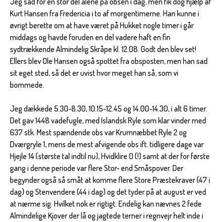
Jeg sad for en stor del alene på obsen i dag, men fik dog hjælp af
Kurt Hansen fra Fredericia i to af morgentimerne. Han kunne i
øvrigt berette om at have været på Hukket nogle timer i går
middags og havde foruden en del vadere haft en fin
sydtrækkende Almindelig Skråpe kl. 12.08. Godt den blev set!
Ellers blev Ole Hansen også spottet fra obsposten, men han sad
sit eget sted, så det er uvist hvor meget han så, som vi
bommede.
Jeg dækkede 5.30-8.30, 10.15-12.45 og 14.00-14.30, i alt 6 timer.
Det gav 1448 vadefugle, med Islandsk Ryle som klar vinder med
637 stk. Mest spændende obs var Krumnæbbet Ryle 2 og
Dværgryle 1, mens de mest afvigende obs ift. tidligere dage var
Hjejle 14 (største tal indtil nu), Hvidklire 0 (!) samt at der for første
gang i denne periode var flere Stor- end Småspover. Der
begynder også så småt at komme flere Store Præstekraver (47 i
dag) og Stenvendere (44 i dag) og det tyder på at august er ved
at nærme sig. Hvilket nok er rigtigt. Endelig kan nævnes 2 fede
Almindelige Kjover der lå og jagtede terner i regnvejr helt inde i