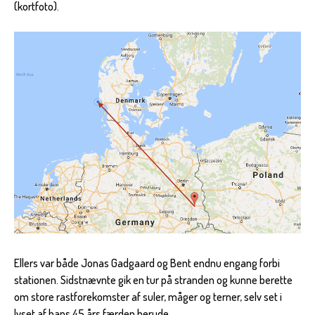
(kortfoto).
Ellers var både Jonas Gadgaard og Bent endnu engang forbi
stationen. Sidstnævnte gik en tur på stranden og kunne berette
om store rastforekomster af suler, måger og terner, selv set i
lyset af hans 45 års færden herude.