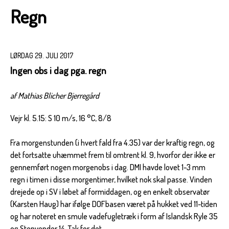
Regn
LØRDAG 29. JULI 2017
Ingen obs i dag pga. regn
af Mathias Blicher Bjerregård
Vejr kl. 5.15: S 10 m/s, 16 °C, 8/8
Fra morgenstunden (i hvert fald fra 4.35) var der kraftig regn, og
det fortsatte uhæmmet frem til omtrent kl. 9, hvorfor der ikke er
gennemført nogen morgenobs i dag. DMI havde lovet 1-3 mm
regn i timen i disse morgentimer, hvilket nok skal passe. Vinden
drejede op i SV i løbet af formiddagen, og en enkelt observatør
(Karsten Haug) har ifølge DOFbasen været på hukket ved 11-tiden
og har noteret en smule vadefugletræk i form af Islandsk Ryle 35
og Stenvender 14. Tak for det.