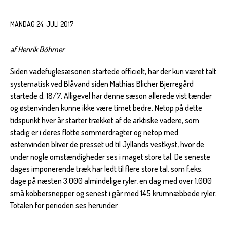
MANDAG 24. JULI 2017
af Henrik Böhmer
Siden vadefuglesæsonen startede officielt, har der kun været talt
systematisk ved Blåvand siden Mathias Blicher Bjerregård
startede d. 18/7. Alligevel har denne sæson allerede vist tænder
og østenvinden kunne ikke være timet bedre. Netop på dette
tidspunkt hver år starter trækket af de arktiske vadere, som
stadig er i deres flotte sommerdragter og netop med
østenvinden bliver de presset ud til Jyllands vestkyst, hvor de
under nogle omstændigheder ses i maget store tal. De seneste
dages imponerende træk har ledt til flere store tal, som f.eks.
dage på næsten 3.000 almindelige ryler, en dag med over 1.000
små kobbersnepper og senest i går med 145 krumnæbbede ryler.
Totalen for perioden ses herunder.