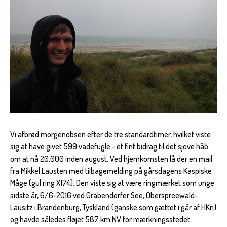
Vi afbrød morgenobsen efter de tre standardtimer, hvilket viste
sig at have givet 599 vadefugle - et fint bidrag til det sjove håb
om at nå 20.000 inden august. Ved hjemkomsten lå der en mail
fra Mikkel Lausten med tilbagemelding på gårsdagens Kaspiske
Måge (gul ring X174). Den viste sig at være ringmærket som unge
sidste år, 6/6-2016 ved Gräbendorfer See, Oberspreewald-
Lausitz i Brandenburg, Tyskland (ganske som gættet i går af HKn)
og havde således fløjet 587 km NV for mærkningsstedet