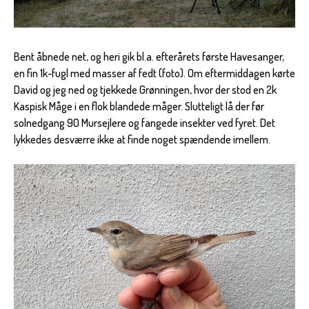
Bent åbnede net, og heri gik bl.a. efterårets første Havesanger,
en fin 1k-fugl med masser af fedt (foto). Om eftermiddagen kørte
David og jeg ned og tjekkede Grønningen, hvor der stod en 2k
Kaspisk Måge i en flok blandede måger. Slutteligt lå der før
solnedgang 90 Mursejlere og fangede insekter ved fyret. Det
lykkedes desværre ikke at finde noget spændende imellem.