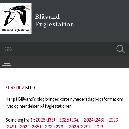
FORSIDE
BLOG
Her på Blåvand's blog bringes korte nyheder i dagbogsformat om
livet og hændelser på fuglestationen.
Se indlæg fra år:
2026 (132)
2025 (234)
2024 (243)
2023
(249)
2022 (265)
2021 (276)
2020 (279)
2019