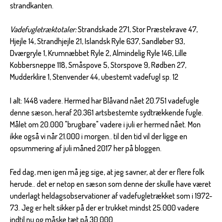
strandkanten.
Vadefugletræktotaler:
Strandskade 271, Stor Præstekrave 47,
Hjejle 14, Strandhjejle 21, Islandsk Ryle 637, Sandløber 93,
Dværgryle 1, Krumnæbbet Ryle 2, Almindelig Ryle 146, Lille
Kobbersneppe 118, Småspove 5, Storspove 9, Rødben 27,
Mudderklire 1, Stenvender 44, ubestemt vadefugl sp. 12
I alt: 1448 vadere. Hermed har Blåvand nået 20.751 vadefugle
denne sæson, heraf 20.361 artsbestemte sydtrækkende fugle.
Målet om 20.000 "brugbare" vadere i juli er hermed nået. Mon
ikke også vi når 21.000 i morgen.. til den tid vil der ligge en
opsummering af juli måned 2017 her på bloggen.
Fed dag, men igen må jeg sige, at jeg savner, at der er flere folk
herude.. det er netop en sæson som denne der skulle have været
underlagt heldagsobservationer af vadefugletrækket som i 1972-
73. Jeg er helt sikker på der er trukket mindst 25.000 vadere
indtil nu og måske tæt på 30.000.