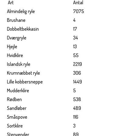
Art
Antal
Almindelig ryle
7075
Brushane
4
Dobbeltbekkasin
17
Dværgryle
34
Hjejle
13
Hvidklire
55
Islandsk ryle
2219
Krumnæbbet ryle
306
Lille kobbersneppe
1449
Mudderklire
5
Rødben
538
Sandløber
489
Småspove
116
Sortklire
3
Stenvender
89