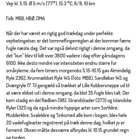
Vejr kl. 5.15: Ø 5 m/s (77°), 15.3 °C, 8/8, 10 km
Folk: MBB, HBØ, DMA
Når der har været en rigtig god trækdag under perfekte
vejrbetingelser, er det tommelfingerreglen at der kommer færre
fugle næste dag. Det var også delvist rigtigt i denne omgang, da
det "kun" blev til lidt over 3800 vadere i dag efter gårsdagens
6100. Ikke desto mindre var intensiteten endnu større for
smårylerne, da fem timers morgenobs 5.15-10.15 gav Almindelig
Ryle 2362, Krumnæbbet Ryle 145 (foto: MBB), Sandløber 145 og
Dværgryle 17. Til gengæld så trækket af Lille Kobbersneppe ud til
at være ebbet ud i denne omgang, da blot 35 fugle blev talt. Der
kom stadig en del Rødben (98), Strandskader (373) og Islandske
Ryler (321) og da også mindre hyppige arter som Sortklire,
Mudderklire, Svaleklire og Tinksmed alle kom i bogen, blev hele
20 vadefuglearter registreret på træk denne dag, hvilket jo er
fornemt. Obsen måtte desværre afbrydes kl. 10.15 grundet regn
og torden.