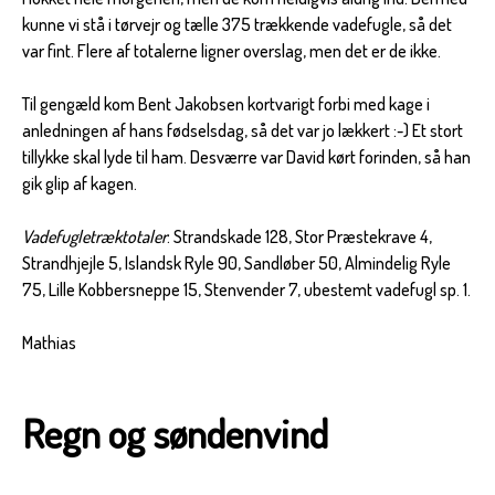
kunne vi stå i tørvejr og tælle 375 trækkende vadefugle, så det
var fint. Flere af totalerne ligner overslag, men det er de ikke.
Til gengæld kom Bent Jakobsen kortvarigt forbi med kage i
anledningen af hans fødselsdag, så det var jo lækkert :-) Et stort
tillykke skal lyde til ham. Desværre var David kørt forinden, så han
gik glip af kagen.
Vadefugletræktotaler
: Strandskade 128, Stor Præstekrave 4,
Strandhjejle 5, Islandsk Ryle 90, Sandløber 50, Almindelig Ryle
75, Lille Kobbersneppe 15, Stenvender 7, ubestemt vadefugl sp. 1.
Mathias
Regn og søndenvind