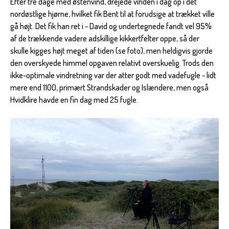
Efter tre dage med østenvind, drejede vinden i dag op i det
nordøstlige hjørne, hvilket fik Bent til at forudsige at trækket ville
gå højt. Det fik han ret i - David og undertegnede fandt vel 95%
af de trækkende vadere adskillige kikkertfelter oppe, så der
skulle kigges højt meget af tiden (se foto), men heldigvis gjorde
den overskyede himmel opgaven relativt overskuelig. Trods den
ikke-optimale vindretning var der atter godt med vadefugle - lidt
mere end 1100, primært Strandskader og Islændere, men også
Hvidklire havde en fin dag med 25 fugle.