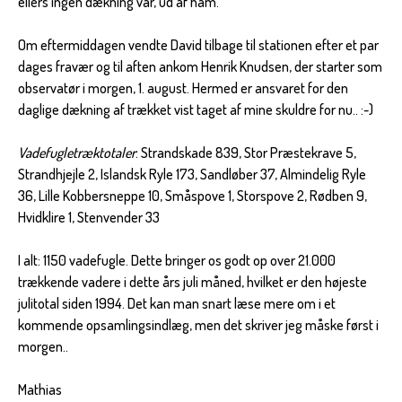
ellers ingen dækning var, ud af ham.
Om eftermiddagen vendte David tilbage til stationen efter et par
dages fravær og til aften ankom Henrik Knudsen, der starter som
observatør i morgen, 1. august. Hermed er ansvaret for den
daglige dækning af trækket vist taget af mine skuldre for nu.. :-)
Vadefugletræktotaler
: Strandskade 839, Stor Præstekrave 5,
Strandhjejle 2, Islandsk Ryle 173, Sandløber 37, Almindelig Ryle
36, Lille Kobbersneppe 10, Småspove 1, Storspove 2, Rødben 9,
Hvidklire 1, Stenvender 33
I alt: 1150 vadefugle. Dette bringer os godt op over 21.000
trækkende vadere i dette års juli måned, hvilket er den højeste
julitotal siden 1994. Det kan man snart læse mere om i et
kommende opsamlingsindlæg, men det skriver jeg måske først i
morgen..
Mathias