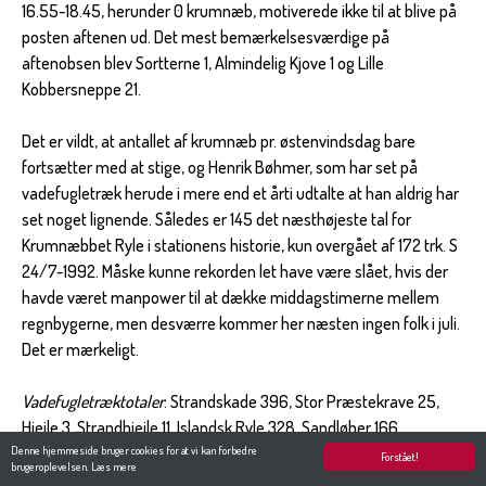
16.55-18.45, herunder 0 krumnæb, motiverede ikke til at blive på
posten aftenen ud. Det mest bemærkelsesværdige på
aftenobsen blev Sortterne 1, Almindelig Kjove 1 og Lille
Kobbersneppe 21.
Det er vildt, at antallet af krumnæb pr. østenvindsdag bare
fortsætter med at stige, og Henrik Bøhmer, som har set på
vadefugletræk herude i mere end et årti udtalte at han aldrig har
set noget lignende. Således er 145 det næsthøjeste tal for
Krumnæbbet Ryle i stationens historie, kun overgået af 172 trk. S
24/7-1992. Måske kunne rekorden let have være slået, hvis der
havde været manpower til at dække middagstimerne mellem
regnbygerne, men desværre kommer her næsten ingen folk i juli.
Det er mærkeligt.
Vadefugletræktotaler
: Strandskade 396, Stor Præstekrave 25,
Hjejle 3, Strandhjejle 11, Islandsk Ryle 328, Sandløber 166,
Dværgryle 17, Krumnæbbet Ryle 145, Almindelig Ryle 2419,
Denne hjemmeside bruger cookies for at vi kan forbedre
Forstået!
brugeroplevelsen.
Læs mere
Dobbeltbekkasin 3, Lille Kobbersneppe 56, Småspove 32,