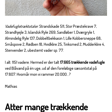
Vadefugletræktotaler
: Strandskade 511, Stor Præstekrave 7,
Strandhjejle 3, Islandsk Ryle 269, Sandløber 1, Dværgryle 1,
Almindelig Ryle 137, Dobbeltbekkasin 1, Lille Kobbersneppe 68,
Småspove 2, Rødben 18, Hvidklire 25, Tinksmed 2, Mudderklire 4,
Stenvender 2, ubestemt vader sp. 77.
I alt: 1151 vadere. Hermed er der talt
17.665 trækkende vadefugle
ved Blåvand på én uge, ud af den foreløbige sæsontotal på
17.807. Hvornår mon vi rammer 20.000...?
Mathias
Atter mange trækkende